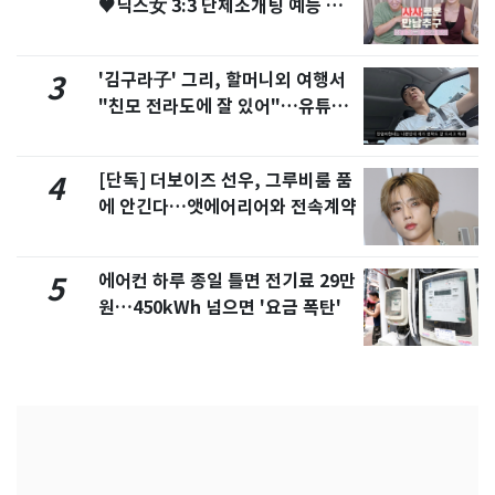
♥닉스女 3:3 단체소개팅 예능 화
제
'김구라子' 그리, 할머니외 여행서
3
"친모 전라도에 잘 있어"…유튜브
서 언급
[단독] 더보이즈 선우, 그루비룸 품
4
에 안긴다…앳에어리어와 전속계약
에어컨 하루 종일 틀면 전기료 29만
5
원…450kWh 넘으면 '요금 폭탄'