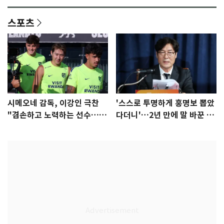
스포츠
시메오네 감독, 이강인 극찬
'스스로 투명하게 홍명보 뽑았
"겸손하고 노력하는 선수…좋
다더니'…2년 만에 말 바꾼 이
은 첫인상"
임생