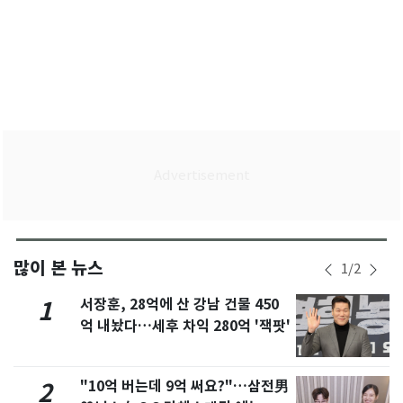
많이 본 뉴스
1
/
2
서장훈, 28억에 산 강남 건물 450
1
억 내놨다…세후 차익 280억 '잭팟'
"10억 버는데 9억 써요?"…삼전男
2