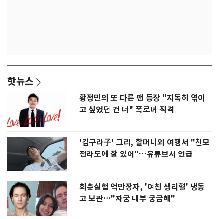
핫뉴스
황정민의 또 다른 팬 등장 "지독히 엮이
고 싶었던 건 너" 폭로녀 직격
'김구라子' 그리, 할머니외 여행서 "친모
전라도에 잘 있어"…유튜브서 언급
회춘실험 억만장자, '여친 생리혈' 냉동
고 보관…"자궁 내부 궁금해"