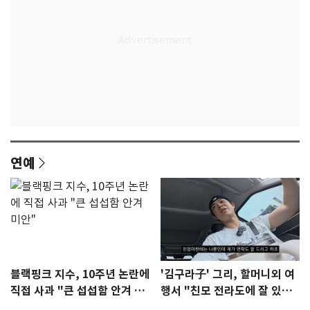
연예
블랙핑크 지수, 10주년 논란에
'김구라子' 그리, 할머니외 여
직접 사과 "큰 섭섭함 안겨 미
행서 "친모 전라도에 잘 있
안"
어"…유튜브서 언급