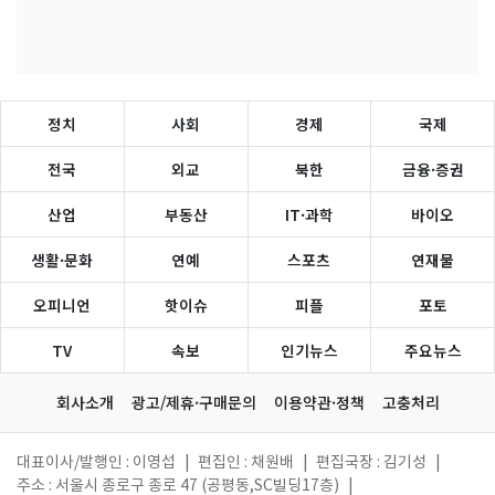
정치
사회
경제
국제
전국
외교
북한
금융·증권
산업
부동산
IT·과학
바이오
생활·문화
연예
스포츠
연재물
오피니언
핫이슈
피플
포토
TV
속보
인기뉴스
주요뉴스
회사소개
광고/제휴·구매문의
이용약관·정책
고충처리
대표이사/발행인 : 이영섭
|
편집인 : 채원배
|
편집국장 : 김기성
|
주소 : 서울시 종로구 종로 47 (공평동,SC빌딩17층)
|