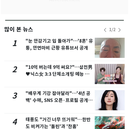
많이 본 뉴스
1
/
2
"눈 안감기고 입 돌아가"…'8혼' 유
1
퉁, 안면마비 근황 유튜브서 공개
"10억 버는데 9억 써요?"…삼전男
2
♥닉스女 3:3 단체소개팅 예능 화
제
"배우계 기강 잡아달라"…'4년 공
3
백' 수애, SNS 오픈·프로필 공개
화제
태풍도 "거긴 너무 뜨거워"…한반
4
도 비켜가는 '돌핀'과 '찬홈'