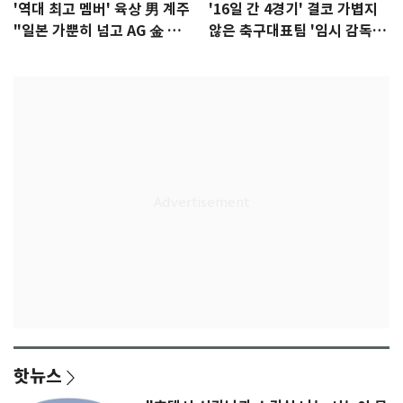
'역대 최고 멤버' 육상 男 계주
'16일 간 4경기' 결코 가볍지
"일본 가뿐히 넘고 AG 金 따겠
않은 축구대표팀 '임시 감독'
다"
무게
핫뉴스