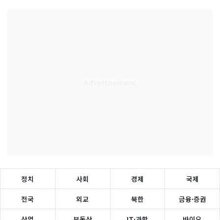
정치
사회
경제
국제
전국
외교
북한
금융·증권
산업
부동산
IT·과학
바이오