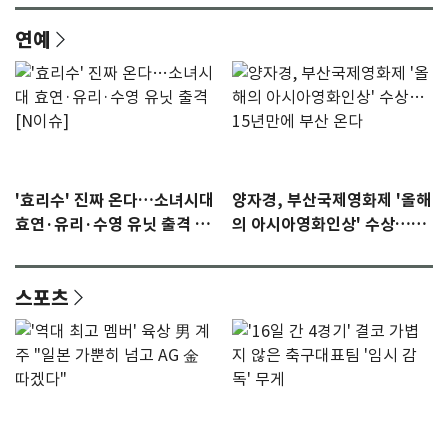
연예
'효리수' 진짜 온다…소녀시대
양자경, 부산국제영화제 '올해
효연·유리·수영 유닛 출격 [N
의 아시아영화인상' 수상…15
이슈]
년만에 부산 온다
스포츠