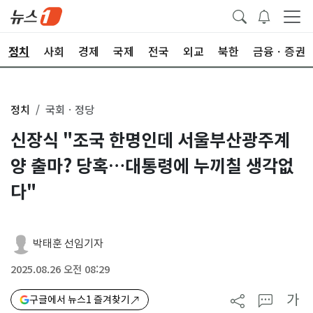
정치
사회
경제
국제
전국
외교
북한
금융ㆍ증권
정치
국회ㆍ정당
신장식 "조국 한명인데 서울부산광주계
양 출마? 당혹…대통령에 누끼칠 생각없
다"
박태훈 선임기자
2025.08.26 오전 08:29
가
구글에서 뉴스1 즐겨찾기