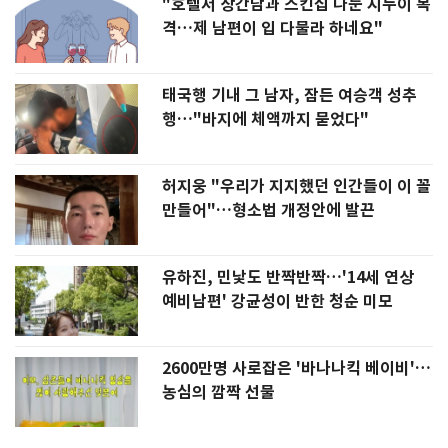
"호텔서 상간남과 스킨십 나눈 시누이 목
격…제 남편이 입 다물라 하네요"
태국행 기내 그 남자, 잠든 여승객 성추
행…"바지에 체액까지 묻었다"
허지웅 "우리가 지지했던 인간들이 이 꼴
만들어"…형소법 개정안에 발끈
유하진, 민낯도 반짝반짝…'14세 연상
예비남편' 강균성이 반한 청순 미모
2600만명 사로잡은 '바나나킥 베이비'…
농심의 깜짝 선물