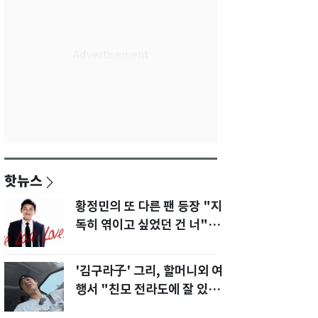
핫뉴스
황정민의 또 다른 팬 등장 "지
독히 엮이고 싶었던 건 너" 폭
로녀 직격
'김구라子' 그리, 할머니외 여
행서 "친모 전라도에 잘 있
어"…유튜브서 언급