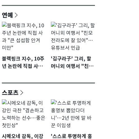
연예
블랙핑크 지수, 10주
'김구라子' 그리, 할
년 논란에 직접 사과
머니외 여행서 "친모
"큰 섭섭함 안겨 미
전라도에 잘 있어"…
안"
유튜브서 언급
스포츠
시메오네 감독, 이강
'스스로 투명하게 홍