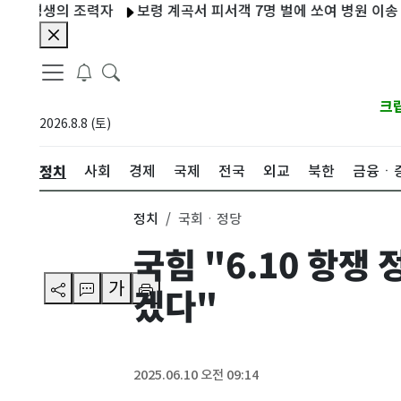
평생의 조력자
보령 계곡서 피서객 7명 벌에 쏘여 병원 이송
분당
크
2026.8.8 (토)
정치
사회
경제
국제
전국
외교
북한
금융ㆍ
정치
국회ㆍ정당
국힘 "6.10 항쟁
가
겠다"
2025.06.10 오전 09:14