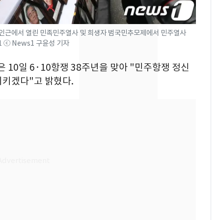
제작사 회장 수사…자본
시장법 위반 의혹
광장 인근에서 열린 민족민주열사 및 희생자 범국민추모제에서 민주열사
낮 최고 37도 폭염 계
8
1 ⓒ News1 구윤성 기자
속…전국 곳곳 비 [오늘
날씨]
은 10일 6·10항쟁 38주년을 맞아 "민주항쟁 정신
지키겠다"고 밝혔다.
[단독]중수청 가는 검찰
9
수사관 경력 합산 추
진…법무사·집행관 '혜
택' 유지
'심판 성접대'가 끝 아니
10
었다…축구협회장 출장
에 부인 3회 동반 '펑펑'