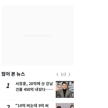
서울
24
℃
부산
27
℃
대구
27
℃
인천
26
℃
광주
28
℃
대전
27
℃
울산
26
℃
강릉
20
℃
많이 본 뉴스
1
/
2
제주
29
℃
서장훈, 28억에 산 강남
13호 태풍 '
1
6
건물 450억 내놨다…세
키나와·가고
후 차익 280억 '잭팟'
근…26만명
"10억 버는데 9억 써
[단독] 경찰,
2
7