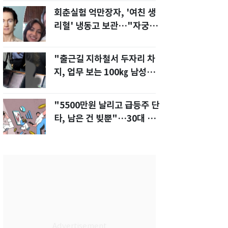
회춘실험 억만장자, '여친 생
리혈' 냉동고 보관…"자궁 내
부 궁금해"
"출근길 지하철서 두자리 차
지, 업무 보는 100㎏ 남성…
부딪히면 신경질"
"5500만원 날리고 급등주 단
타, 남은 건 빚뿐"…30대 여
성 파혼 위기