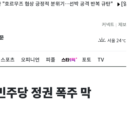
무즈 협상 긍정적 분위기…선박 공격 반복 규탄"
[알림] 뉴스1 
커넥트
제보
|
제주
29
℃
문
서울
24
℃
부산
27
℃
스포츠
오피니언
피플
포토
TV
대구
27
℃
인천
26
℃
민주당 정권 폭주 막
광주
28
℃
대전
27
℃
울산
26
℃
강릉
20
℃
제주
29
℃