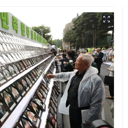
13호 태풍 '돌핀' 日오
6
키나와·가고시마현 접
근…26만명 대피령
[단독] 경찰, '김부장'
7