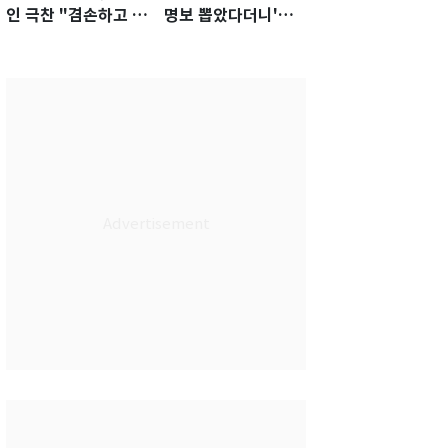
인 극찬 "겸손하고 노
명보 뽑았다더니'…2
력하는 선수…좋은
년 만에 말 바꾼 이임
첫인상"
생