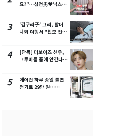
요?"…삼전男♥닉스女
제작사 회장
3:3 단체소개팅 예능 화
시장법 위반
제
'김구라子' 그리, 할머
낮 최고 37
3
8
니외 여행서 "친모 전라
속…전국 곳곳
도에 잘 있어"…유튜브
날씨]
서 언급
[단독] 더보이즈 선우,
[단독]중수
4
9
그루비룸 품에 안긴다…
수사관 경력
앳에어리어와 전속계약
진…법무사·
택' 유지
에어컨 하루 종일 틀면
'심판 성접대
5
10
전기료 29만 원…
었다…축구
450kWh 넘으면 '요금
에 부인 3회 
폭탄'