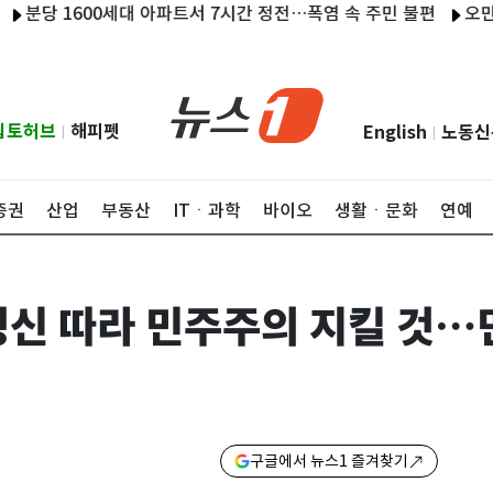
 1600세대 아파트서 7시간 정전…폭염 속 주민 불편
오만 "호르
립토허브
해피펫
English
노동신
|
|
증권
산업
부동산
ITㆍ과학
바이오
생활ㆍ문화
연예
 정신 따라 민주주의 지킬 것…
구글에서 뉴스1 즐겨찾기