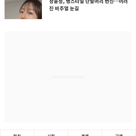
장윤정, 뱅스타일 단발머리 변신…어려
진 비주얼 눈길