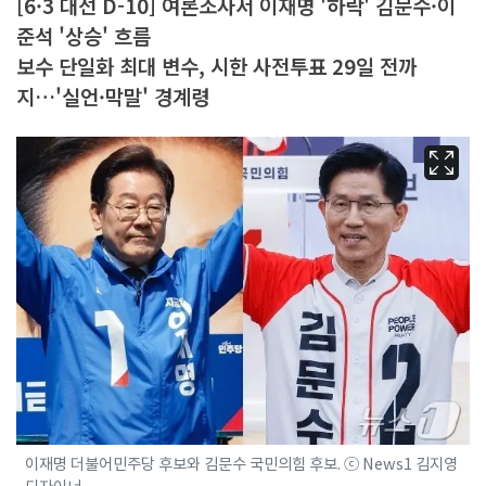
[6·3 대선 D-10] 여론조사서 이재명 '하락' 김문수·이
준석 '상승' 흐름
보수 단일화 최대 변수, 시한 사전투표 29일 전까
지…'실언·막말' 경계령
이재명 더불어민주당 후보와 김문수 국민의힘 후보. ⓒ News1 김지영