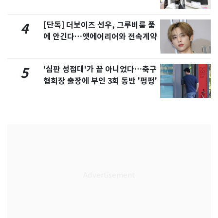
[단독] 더보이즈 선우, 그루비룸 품
4
에 안긴다…앳에어리어와 전속계약
'심판 성접대'가 끝 아니었다…축구
5
협회장 출장에 부인 3회 동반 '펑펑'