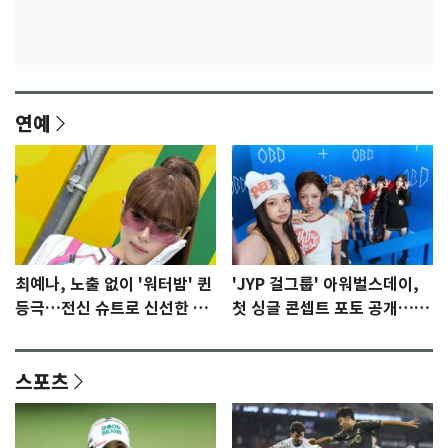
연예
최예나, 노출 없이 '워터밤' 퀸
'JYP 걸그룹' 아워벌스데이,
등극…전신 슈트로 신선한 충
첫 싱글 콘셉트 포토 공개…청
격 [N샷]
량·키치
스포츠