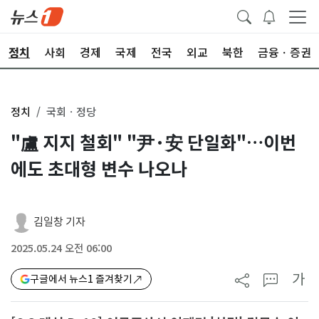
정치
사회
경제
국제
전국
외교
북한
금융ㆍ증권
정치
국회ㆍ정당
"盧 지지 철회" "尹·安 단일화"…이번
에도 초대형 변수 나오나
김일창 기자
2025.05.24 오전 06:00
가
구글에서 뉴스1 즐겨찾기