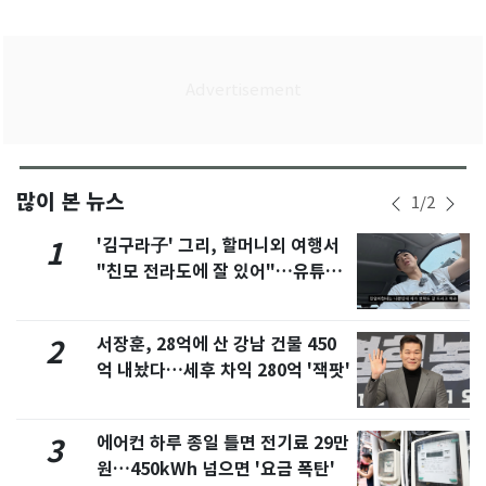
많이 본 뉴스
1
/
2
'김구라子' 그리, 할머니외 여행서
1
"친모 전라도에 잘 있어"…유튜브
서 언급
서장훈, 28억에 산 강남 건물 450
2
억 내놨다…세후 차익 280억 '잭팟'
에어컨 하루 종일 틀면 전기료 29만
3
원…450kWh 넘으면 '요금 폭탄'