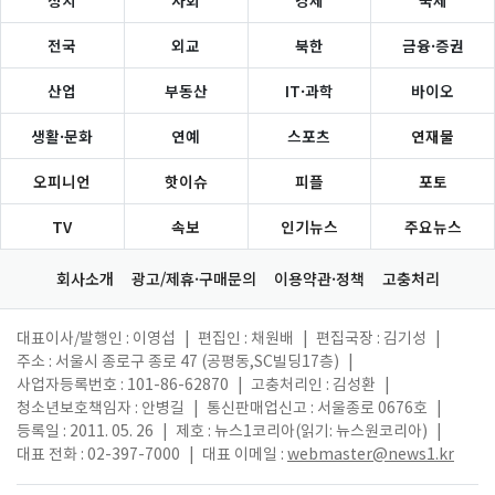
정치
사회
경제
국제
전국
외교
북한
금융·증권
산업
부동산
IT·과학
바이오
생활·문화
연예
스포츠
연재물
오피니언
핫이슈
피플
포토
TV
속보
인기뉴스
주요뉴스
회사소개
광고/제휴·구매문의
이용약관·정책
고충처리
대표이사/발행인 : 이영섭
|
편집인 : 채원배
|
편집국장 : 김기성
|
주소 : 서울시 종로구 종로 47 (공평동,SC빌딩17층)
|
사업자등록번호 : 101-86-62870
|
고충처리인 : 김성환
|
청소년보호책임자 : 안병길
|
통신판매업신고 : 서울종로 0676호
|
등록일 : 2011. 05. 26
|
제호 : 뉴스1코리아(읽기: 뉴스원코리아)
|
대표 전화 : 02-397-7000
|
대표 이메일 :
webmaster@news1.kr