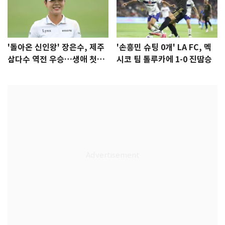
'돌아온 신인왕' 장은수, 제주
'손흥민 슈팅 0개' LA FC, 멕
삼다수 역전 우승…생애 첫승
시코 팀 톨루카에 1-0 진땀승
감격