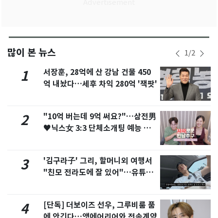
많이 본 뉴스
1
/
2
서장훈, 28억에 산 강남 건물 450
1
억 내놨다…세후 차익 280억 '잭팟'
"10억 버는데 9억 써요?"…삼전男
2
♥닉스女 3:3 단체소개팅 예능 화
제
'김구라子' 그리, 할머니외 여행서
3
"친모 전라도에 잘 있어"…유튜브
서 언급
[단독] 더보이즈 선우, 그루비룸 품
4
에 안긴다…앳에어리어와 전속계약