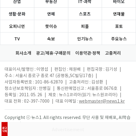
산업
부동산
IT·과학
바이오
생활·문화
연예
스포츠
연재물
오피니언
핫이슈
피플
포토
TV
속보
인기뉴스
주요뉴스
회사소개
광고/제휴·구매문의
이용약관·정책
고충처리
대표이사/발행인 : 이영섭
|
편집인 : 채원배
|
편집국장 : 김기성
|
주소 : 서울시 종로구 종로 47 (공평동,SC빌딩17층)
|
사업자등록번호 : 101-86-62870
|
고충처리인 : 김성환
|
청소년보호책임자 : 안병길
|
통신판매업신고 : 서울종로 0676호
|
등록일 : 2011. 05. 26
|
제호 : 뉴스1코리아(읽기: 뉴스원코리아)
|
대표 전화 : 02-397-7000
|
대표 이메일 :
webmaster@news1.kr
Copyright ⓒ 뉴스1. All rights reserved. 무단 사용 및 재배포, AI학습
활용 금지.
광고
삭제