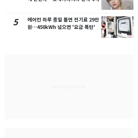
에어컨 하루 종일 틀면 전기료 29만
5
원…450kWh 넘으면 '요금 폭탄'