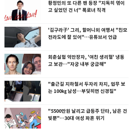
황정민의 또 다른 팬 등장 "지독히 엮이
고 싶었던 건 너" 폭로녀 직격
'김구라子' 그리, 할머니외 여행서 "친모
전라도에 잘 있어"…유튜브서 언급
회춘실험 억만장자, '여친 생리혈' 냉동
고 보관…"자궁 내부 궁금해"
"출근길 지하철서 두자리 차지, 업무 보
는 100㎏ 남성…부딪히면 신경질"
"5500만원 날리고 급등주 단타, 남은 건
빚뿐"…30대 여성 파혼 위기