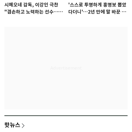
시메오네 감독, 이강인 극찬
'스스로 투명하게 홍명보 뽑았
"겸손하고 노력하는 선수…좋
다더니'…2년 만에 말 바꾼 이
은 첫인상"
임생
핫뉴스