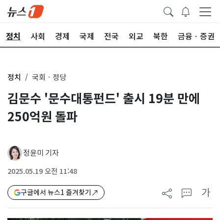
정치
사회
경제
국제
전국
외교
북한
금융ㆍ증권
정치
국회ㆍ정당
김문수 '문수대통펀드' 출시 19분 만에
250억원 돌파
정윤미 기자
2025.05.19 오전 11:48
가
구글에서 뉴스1 즐겨찾기