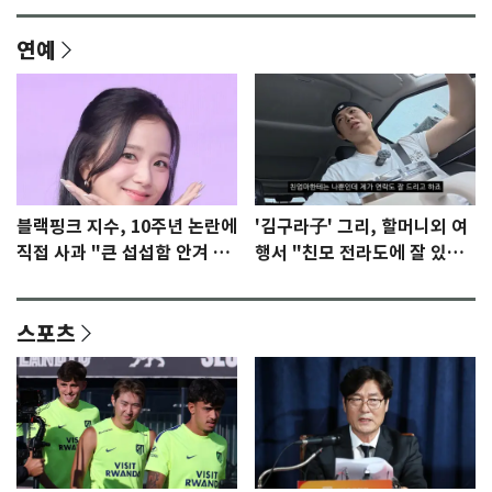
연예
블랙핑크 지수, 10주년 논란에
'김구라子' 그리, 할머니외 여
직접 사과 "큰 섭섭함 안겨 미
행서 "친모 전라도에 잘 있
안"
어"…유튜브서 언급
스포츠