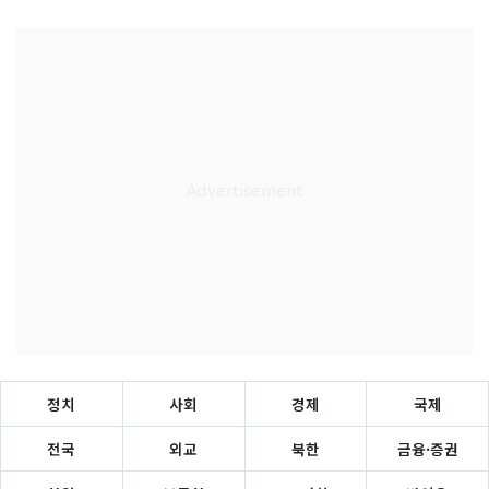
정치
사회
경제
국제
전국
외교
북한
금융·증권