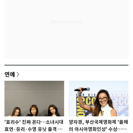
연예
'효리수' 진짜 온다…소녀시대
양자경, 부산국제영화제 '올해
효연·유리·수영 유닛 출격 [N
의 아시아영화인상' 수상…15