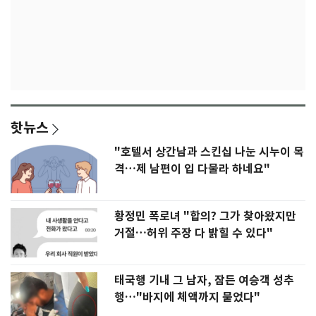
핫뉴스
"호텔서 상간남과 스킨십 나눈 시누이 목
격…제 남편이 입 다물라 하네요"
황정민 폭로녀 "합의? 그가 찾아왔지만
거절…허위 주장 다 밝힐 수 있다"
태국행 기내 그 남자, 잠든 여승객 성추
행…"바지에 체액까지 묻었다"