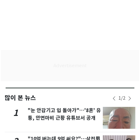
많이 본 뉴스
1
/
2
"눈 안감기고 입 돌아가"…'8혼' 유
1
퉁, 안면마비 근황 유튜브서 공개
"10억 버는데 9억 써요?"…삼전男