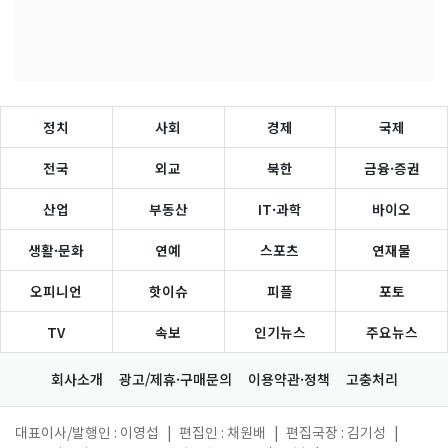
정치
사회
경제
국제
전국
외교
북한
금융·증권
산업
부동산
IT·과학
바이오
생활·문화
연예
스포츠
연재물
오피니언
핫이슈
피플
포토
TV
속보
인기뉴스
주요뉴스
회사소개
광고/제휴·구매문의
이용약관·정책
고충처리
대표이사/발행인 : 이영섭
|
편집인 : 채원배
|
편집국장 : 김기성
|