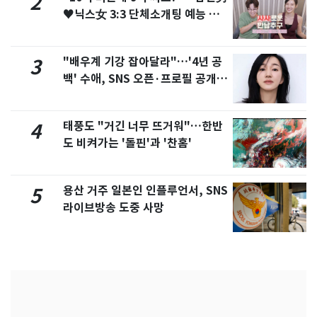
2
♥닉스女 3:3 단체소개팅 예능 화
제
"배우계 기강 잡아달라"…'4년 공
3
백' 수애, SNS 오픈·프로필 공개
화제
태풍도 "거긴 너무 뜨거워"…한반
4
도 비켜가는 '돌핀'과 '찬홈'
용산 거주 일본인 인플루언서, SNS
5
라이브방송 도중 사망