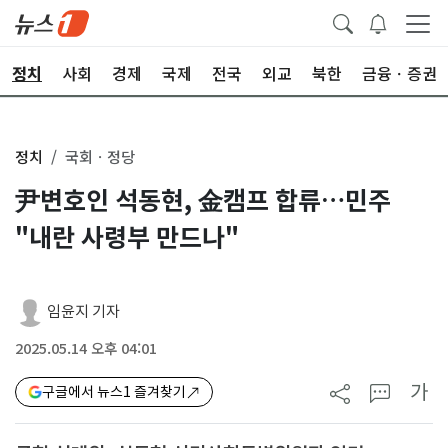
정치
사회
경제
국제
전국
외교
북한
금융ㆍ증권
정치
국회ㆍ정당
尹변호인 석동현, 金캠프 합류…민주
"내란 사령부 만드나"
임윤지 기자
2025.05.14 오후 04:01
가
구글에서 뉴스1 즐겨찾기