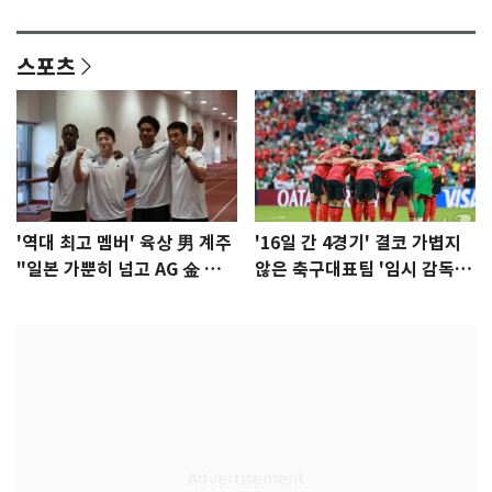
이슈]
년만에 부산 온다
스포츠
'역대 최고 멤버' 육상 男 계주
'16일 간 4경기' 결코 가볍지
"일본 가뿐히 넘고 AG 金 따겠
않은 축구대표팀 '임시 감독'
다"
무게