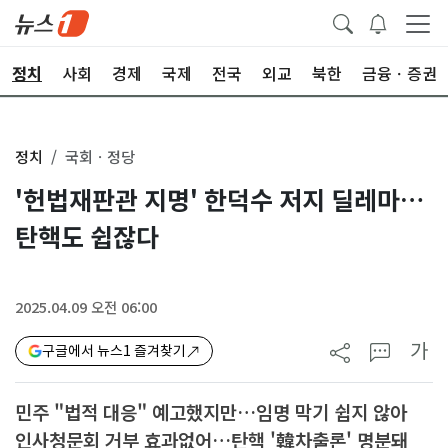
정치
사회
경제
국제
전국
외교
북한
금융ㆍ증권
정치
국회ㆍ정당
'헌법재판관 지명' 한덕수 저지 딜레마…
탄핵도 쉽잖다
2025.04.09 오전 06:00
가
구글에서 뉴스1 즐겨찾기
민주 "법적 대응" 예고했지만…임명 막기 쉽지 않아
인사청문회 거부 효과없어…탄핵 '韓차출론' 명분돼