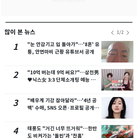
많이 본 뉴스
1
/
2
"눈 안감기고 입 돌아가"…'8혼' 유
1
퉁, 안면마비 근황 유튜브서 공개
"10억 버는데 9억 써요?"…삼전男
2
♥닉스女 3:3 단체소개팅 예능 화
제
"배우계 기강 잡아달라"…'4년 공
3
백' 수애, SNS 오픈·프로필 공개
화제
태풍도 "거긴 너무 뜨거워"…한반
4
도 비켜가는 '돌핀'과 '찬홈'