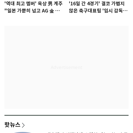
'역대 최고 멤버' 육상 男 계주
'16일 간 4경기' 결코 가볍지
"일본 가뿐히 넘고 AG 金 따겠
않은 축구대표팀 '임시 감독'
다"
무게
핫뉴스