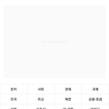
정치
사회
경제
국제
전국
외교
북한
금융·증권