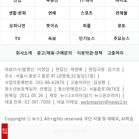
산업
부동산
IT·과학
바이오
생활·문화
연예
스포츠
연재물
오피니언
핫이슈
피플
포토
TV
속보
인기뉴스
주요뉴스
회사소개
광고/제휴·구매문의
이용약관·정책
고충처리
대표이사/발행인 : 이영섭
|
편집인 : 채원배
|
편집국장 : 김기성
|
주소 : 서울시 종로구 종로 47 (공평동,SC빌딩17층)
|
사업자등록번호 : 101-86-62870
|
고충처리인 : 김성환
|
청소년보호책임자 : 안병길
|
통신판매업신고 : 서울종로 0676호
|
등록일 : 2011. 05. 26
|
제호 : 뉴스1코리아(읽기: 뉴스원코리아)
|
대표 전화 : 02-397-7000
|
대표 이메일 :
webmaster@news1.kr
Copyright ⓒ 뉴스1. All rights reserved. 무단 사용 및 재배포, AI학습
활용 금지.
광고
삭제