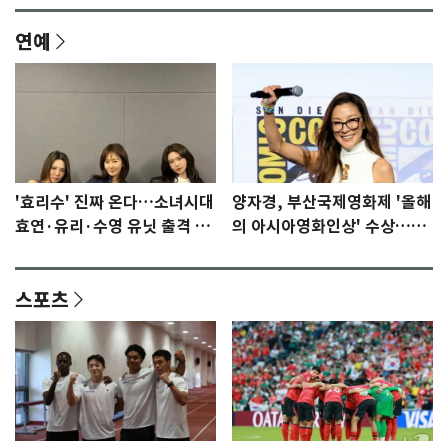
연예
'효리수' 진짜 온다…소녀시대
양자경, 부산국제영화제 '올해
효연·유리·수영 유닛 출격 [N
의 아시아영화인상' 수상…15
이슈]
년만에 부산 온다
스포츠