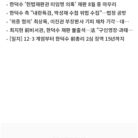
한덕수 '헌법재판관 미임명 의혹' 재판 8월 중 마무리
한덕수 측 "내란특검, 박성재 수첩 위법 수집"…법정 공방
'위증 혐의' 최상목, 이진관 부장판사 기피 재차 기각…대법
으로
최지현 前비서관, 한덕수 재판 불출석…法 "구인영장·과태
료 500만원"
[일지] 12·3 계엄부터 한덕수 前총리 2심 징역 15년까지