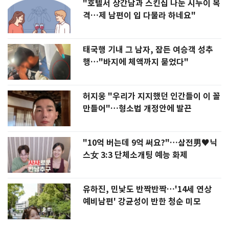
"호텔서 상간남과 스킨십 나눈 시누이 목
격…제 남편이 입 다물라 하네요"
태국행 기내 그 남자, 잠든 여승객 성추
행…"바지에 체액까지 묻었다"
허지웅 "우리가 지지했던 인간들이 이 꼴
만들어"…형소법 개정안에 발끈
"10억 버는데 9억 써요?"…삼전男♥닉
스女 3:3 단체소개팅 예능 화제
유하진, 민낯도 반짝반짝…'14세 연상
예비남편' 강균성이 반한 청순 미모