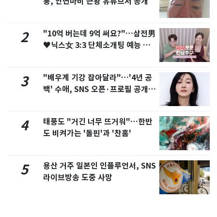
퉁, 안면마비 근황 유튜브서 공개
"10억 버는데 9억 써요?"…삼전男
2
♥닉스女 3:3 단체소개팅 예능 화
제
"배우계 기강 잡아달라"…'4년 공
3
백' 수애, SNS 오픈·프로필 공개
화제
태풍도 "거긴 너무 뜨거워"…한반
4
도 비켜가는 '돌핀'과 '찬홈'
용산 거주 일본인 인플루언서, SNS
5
라이브방송 도중 사망