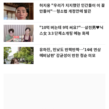
허지웅 "우리가 지지했던 인간들이 이 꼴
만들어"…형소법 개정안에 발끈
"10억 버는데 9억 써요?"…삼전男♥닉
스女 3:3 단체소개팅 예능 화제
유하진, 민낯도 반짝반짝…'14세 연상
예비남편' 강균성이 반한 청순 미모