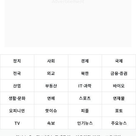
정치
사회
경제
국제
전국
외교
북한
금융·증권
산업
부동산
IT·과학
바이오
생활·문화
연예
스포츠
연재물
오피니언
핫이슈
피플
포토
TV
속보
인기뉴스
주요뉴스