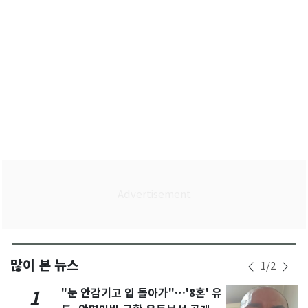
많이 본 뉴스
1
/
2
"눈 안감기고 입 돌아가"…'8혼' 유
1