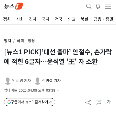
정치
사회
경제
국제
전국
외교
북한
금융ㆍ증권
정치
국회ㆍ정당
[뉴스1 PICK]‘대선 출마’ 안철수, 손가락
에 적힌 6글자…윤석열 '王' 자 소환
임세영 기자
김명섭 기자
업데이트 2025.04.08 오후 03:38
가
구글에서 뉴스1 즐겨찾기