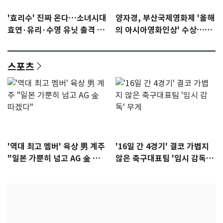
'효리수' 진짜 온다…소녀시대
양자경, 부산국제영화제 '올해
효연·유리·수영 유닛 출격 [N
의 아시아영화인상' 수상…15
이슈]
년만에 부산 온다
스포츠
'역대 최고 멤버' 육상 男 계주
'16일 간 4경기' 결코 가볍지
"일본 가뿐히 넘고 AG 金 따겠
않은 축구대표팀 '임시 감독'
다"
무게