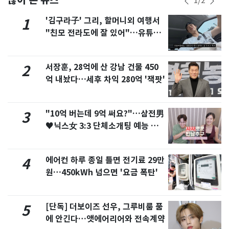
1
/
2
'김구라子' 그리, 할머니외 여행서
1
"친모 전라도에 잘 있어"…유튜브
서 언급
서장훈, 28억에 산 강남 건물 450
2
억 내놨다…세후 차익 280억 '잭팟'
"10억 버는데 9억 써요?"…삼전男
3
♥닉스女 3:3 단체소개팅 예능 화
제
에어컨 하루 종일 틀면 전기료 29만
4
원…450kWh 넘으면 '요금 폭탄'
[단독] 더보이즈 선우, 그루비룸 품
5
에 안긴다…앳에어리어와 전속계약