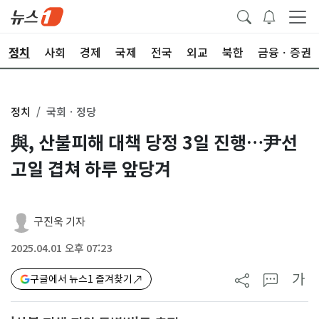
정치
사회
경제
국제
전국
외교
북한
금융ㆍ증권
정치
국회ㆍ정당
與, 산불피해 대책 당정 3일 진행…尹선
고일 겹쳐 하루 앞당겨
구진욱 기자
2025.04.01 오후 07:23
가
구글에서 뉴스1 즐겨찾기