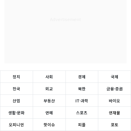
정치
사회
경제
국제
전국
외교
북한
금융·증권
산업
부동산
IT·과학
바이오
생활·문화
연예
스포츠
연재물
오피니언
핫이슈
피플
포토