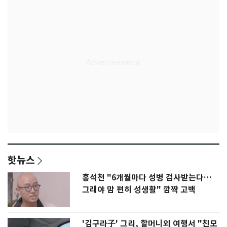
핫뉴스
홍석천 "6개월마다 성병 검사받는다…
그래야 맘 편히 성생활" 깜짝 고백
'김구라子' 그리, 할머니외 여행서 "친모