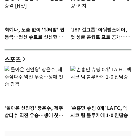
최예나, 노출 없이 '워터밤' 퀸
'JYP 걸그룹' 아워벌스데이,
등극…전신 슈트로 신선한 충
첫 싱글 콘셉트 포토 공개…청
격 [N샷]
량·키치
스포츠
'돌아온 신인왕' 장은수, 제주
'손흥민 슈팅 0개' LA FC, 멕
삼다수 역전 우승…생애 첫승
시코 팀 톨루카에 1-0 진땀승
감격