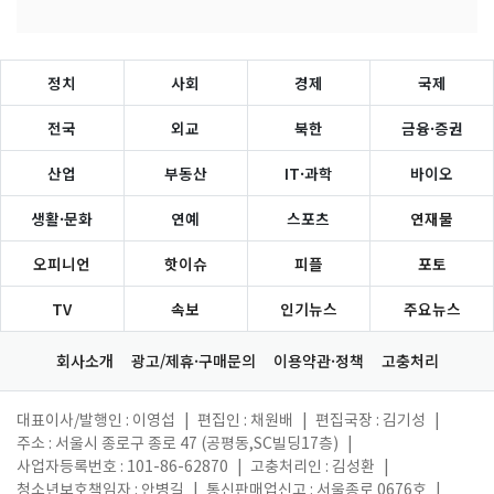
정치
사회
경제
국제
전국
외교
북한
금융·증권
산업
부동산
IT·과학
바이오
생활·문화
연예
스포츠
연재물
오피니언
핫이슈
피플
포토
TV
속보
인기뉴스
주요뉴스
회사소개
광고/제휴·구매문의
이용약관·정책
고충처리
대표이사/발행인 : 이영섭
|
편집인 : 채원배
|
편집국장 : 김기성
|
주소 : 서울시 종로구 종로 47 (공평동,SC빌딩17층)
|
사업자등록번호 : 101-86-62870
|
고충처리인 : 김성환
|
청소년보호책임자 : 안병길
|
통신판매업신고 : 서울종로 0676호
|