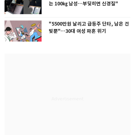
는 100㎏ 남성…부딪히면 신경질"
"5500만원 날리고 급등주 단타, 남은 건
빚뿐"…30대 여성 파혼 위기