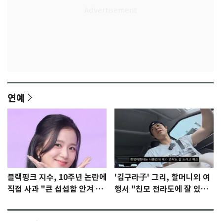
연예
블랙핑크 지수, 10주년 논란에
'김구라子' 그리, 할머니외 여
직접 사과 "큰 섭섭함 안겨 미
행서 "친모 전라도에 잘 있
안"
어"…유튜브서 언급