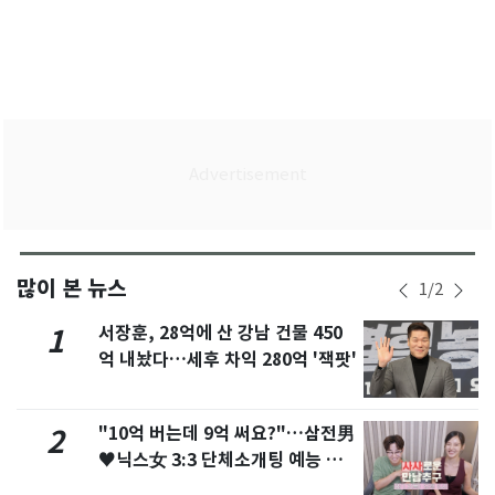
많이 본 뉴스
1
/
2
서장훈, 28억에 산 강남 건물 450
1
억 내놨다…세후 차익 280억 '잭팟'
"10억 버는데 9억 써요?"…삼전男
2
♥닉스女 3:3 단체소개팅 예능 화
제