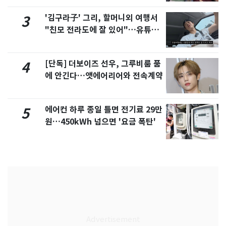
'김구라子' 그리, 할머니외 여행서
3
"친모 전라도에 잘 있어"…유튜브
서 언급
[단독] 더보이즈 선우, 그루비룸 품
4
에 안긴다…앳에어리어와 전속계약
에어컨 하루 종일 틀면 전기료 29만
5
원…450kWh 넘으면 '요금 폭탄'