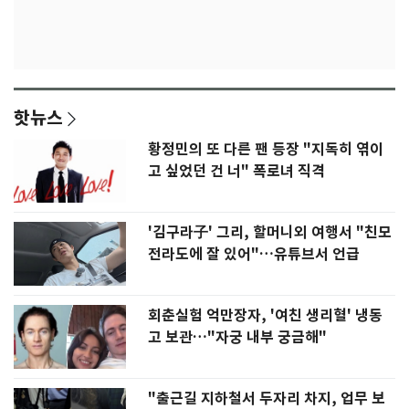
핫뉴스
황정민의 또 다른 팬 등장 "지독히 엮이
고 싶었던 건 너" 폭로녀 직격
'김구라子' 그리, 할머니외 여행서 "친모
전라도에 잘 있어"…유튜브서 언급
회춘실험 억만장자, '여친 생리혈' 냉동
고 보관…"자궁 내부 궁금해"
"출근길 지하철서 두자리 차지, 업무 보