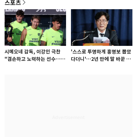
스포츠
시메오네 감독, 이강인 극찬
'스스로 투명하게 홍명보 뽑았
"겸손하고 노력하는 선수…좋
다더니'…2년 만에 말 바꾼 이
은 첫인상"
임생