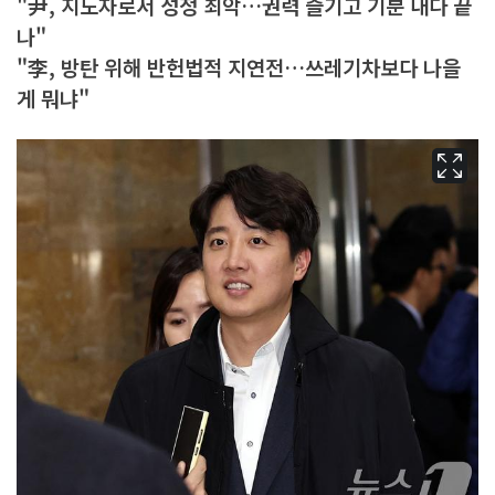
"尹, 지도자로서 성정 최악…권력 즐기고 기분 내다 끝
나"
"李, 방탄 위해 반헌법적 지연전…쓰레기차보다 나을
게 뭐냐"