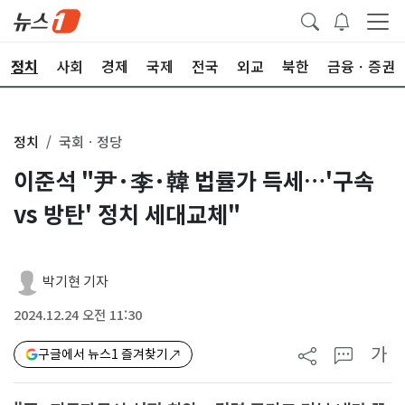
정치
사회
경제
국제
전국
외교
북한
금융ㆍ증권
정치
국회ㆍ정당
이준석 "尹·李·韓 법률가 득세…'구속
vs 방탄' 정치 세대교체"
박기현 기자
2024.12.24 오전 11:30
가
구글에서 뉴스1 즐겨찾기