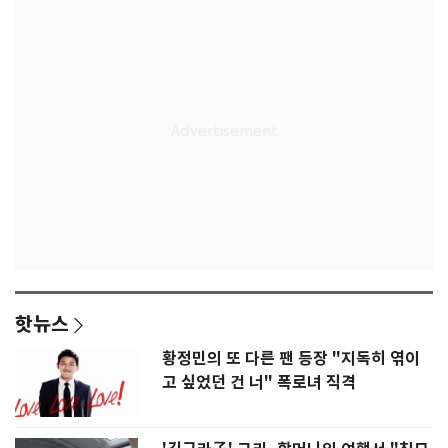
핫뉴스
황정민의 또 다른 팬 등장 "지독히 엮이
고 싶었던 건 너" 폭로녀 직격