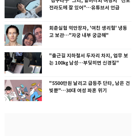
'김구라子' 그리, 할머니외 여행서 "친모
전라도에 잘 있어"…유튜브서 언급
회춘실험 억만장자, '여친 생리혈' 냉동
고 보관…"자궁 내부 궁금해"
"출근길 지하철서 두자리 차지, 업무 보
는 100㎏ 남성…부딪히면 신경질"
"5500만원 날리고 급등주 단타, 남은 건
빚뿐"…30대 여성 파혼 위기