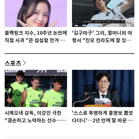
블랙핑크 지수, 10주년 논란에
'김구라子' 그리, 할머니외 여
직접 사과 "큰 섭섭함 안겨 미
행서 "친모 전라도에 잘 있
안"
어"…유튜브서 언급
스포츠
시메오네 감독, 이강인 극찬
'스스로 투명하게 홍명보 뽑았
"겸손하고 노력하는 선수…좋
다더니'…2년 만에 말 바꾼 이
은 첫인상"
임생