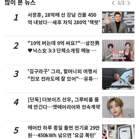
많이 본 뉴스
1
/
2
서장훈, 28억에 산 강남 건물 450
1
억 내놨다…세후 차익 280억 '잭팟'
"10억 버는데 9억 써요?"…삼전男
2
♥닉스女 3:3 단체소개팅 예능 화
제
'김구라子' 그리, 할머니외 여행서
3
"친모 전라도에 잘 있어"…유튜브
서 언급
[단독] 더보이즈 선우, 그루비룸 품
4
에 안긴다…앳에어리어와 전속계약
에어컨 하루 종일 틀면 전기료 29만
5
원…450kWh 넘으면 '요금 폭탄'