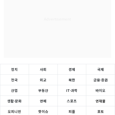
정치
사회
경제
국제
전국
외교
북한
금융·증권
산업
부동산
IT·과학
바이오
생활·문화
연예
스포츠
연재물
오피니언
핫이슈
피플
포토