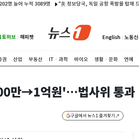
어 누적 3089명
"美 정보당국, 독일 공항 폭발물 탑재 드론 배후
립토허브
해피펫
English
노동신
|
|
증권
산업
부동산
ITㆍ과학
바이오
생활ㆍ문화
연예
000만→1억원'…법사위 통과
구글에서 뉴스1 즐겨찾기