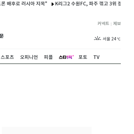
로 러시아 지목"
K리그2 수원FC, 파주 꺾고 3위 점프…프리조 시
커넥트
제보
|
제주
29
℃
문
서울
24
℃
부산
28
℃
스포츠
오피니언
피플
포토
TV
대구
27
℃
인천
27
℃
광주
28
℃
대전
28
℃
울산
27
℃
강릉
20
℃
제주
29
℃