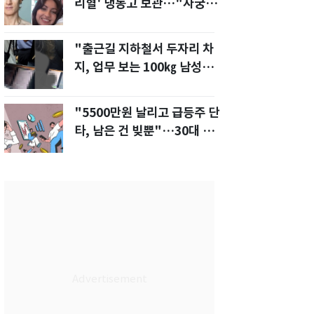
리혈' 냉동고 보관…"자궁 내
부 궁금해"
"출근길 지하철서 두자리 차
지, 업무 보는 100㎏ 남성…
부딪히면 신경질"
"5500만원 날리고 급등주 단
타, 남은 건 빚뿐"…30대 여
성 파혼 위기