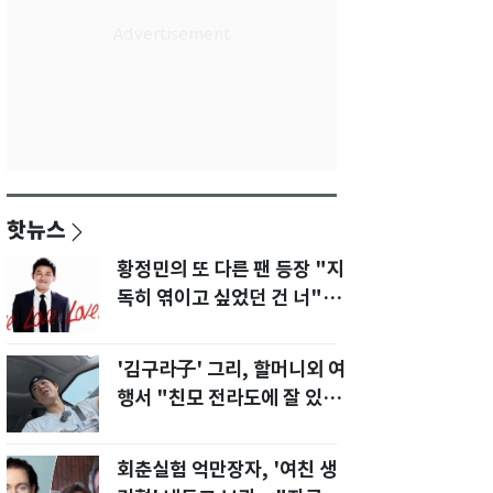
핫뉴스
황정민의 또 다른 팬 등장 "지
독히 엮이고 싶었던 건 너" 폭
로녀 직격
'김구라子' 그리, 할머니외 여
행서 "친모 전라도에 잘 있
어"…유튜브서 언급
회춘실험 억만장자, '여친 생