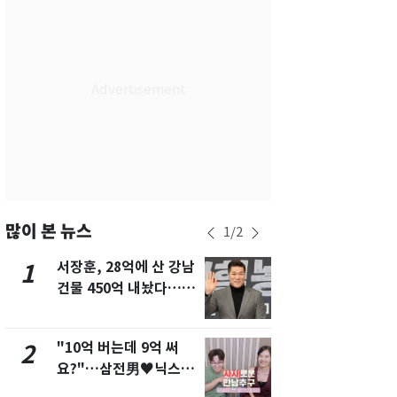
서울
24
℃
부산
28
℃
대구
27
℃
인천
27
℃
광주
28
℃
대전
28
℃
울산
27
℃
많이 본 뉴스
1
/
2
강릉
20
℃
서장훈, 28억에 산 강남
13호 태풍 '
1
6
건물 450억 내놨다…세
키나와·가고
제주
29
℃
후 차익 280억 '잭팟'
근…26만명
"10억 버는데 9억 써
낮 최고 37
2
7
요?"…삼전男♥닉스女
속…전국 곳곳
3:3 단체소개팅 예능 화
날씨]