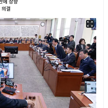
만에 상향
 의결
13호 태풍 '돌핀' 日오
6
키나와·가고시마현 접
근…26만명 대피령
낮 최고 37도 폭염 계
7
속…전국 곳곳 비 [오늘
날씨]