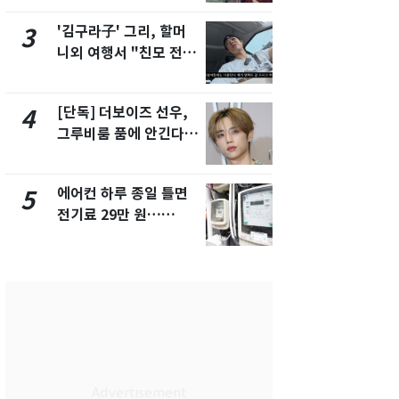
제
'김구라子' 그리, 할머
[단독] 경찰,
3
8
니외 여행서 "친모 전라
제작사 회장
도에 잘 있어"…유튜브
시장법 위반
서 언급
[단독] 더보이즈 선우,
[단독]중수
4
9
그루비룸 품에 안긴다…
수사관 경력
앳에어리어와 전속계약
진…법무사·
택' 유지
에어컨 하루 종일 틀면
'심판 성접대
5
10
전기료 29만 원…
었다…축구
450kWh 넘으면 '요금
에 부인 3회 
폭탄'