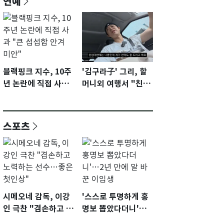
연예
블랙핑크 지수, 10주
'김구라子' 그리, 할
년 논란에 직접 사과
머니외 여행서 "친모
"큰 섭섭함 안겨 미
전라도에 잘 있어"…
안"
유튜브서 언급
스포츠
시메오네 감독, 이강
'스스로 투명하게 홍
인 극찬 "겸손하고 노
명보 뽑았다더니'…2
력하는 선수…좋은
년 만에 말 바꾼 이임