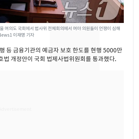
[단독] 경찰, '김부장'
8
제작사 회장 수사…자본
시장법 위반 의혹
서울 여의도 국회에서 법사위 전체회의에서 여야 의원들이 언쟁이 심해
 News1 이재명 기자
[단독]중수청 가는 검찰
9
수사관 경력 합산 추
은행 등 금융기관의 예금자 보호 한도를 현행 5000만
진…법무사·집행관 '혜
호법 개정안이 국회 법제사법위원회를 통과했다.
택' 유지
'심판 성접대'가 끝 아니
10
었다…축구협회장 출장
에 부인 3회 동반 '펑펑'