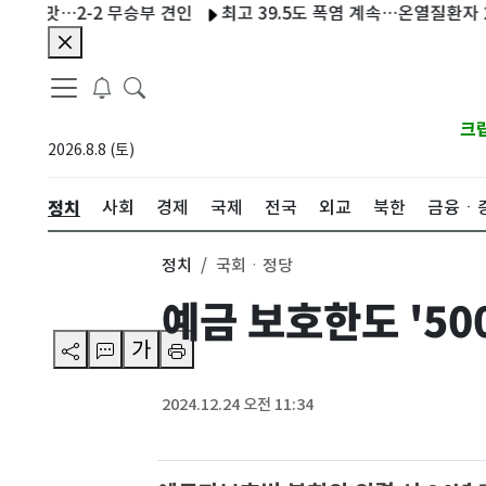
…2-2 무승부 견인
최고 39.5도 폭염 계속…온열질환자 202명 늘
크
2026.8.8 (토)
정치
사회
경제
국제
전국
외교
북한
금융ㆍ
정치
국회ㆍ정당
예금 보호한도 '5
가
2024.12.24 오전 11:34