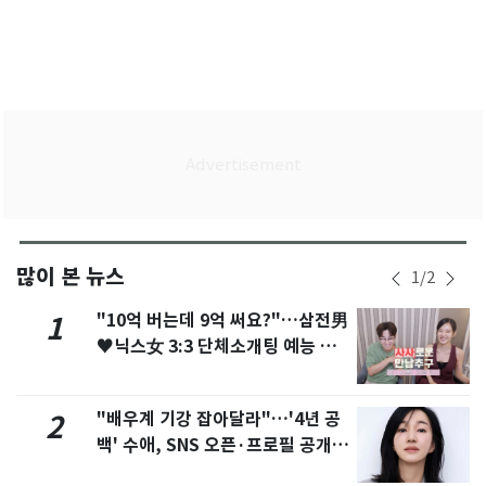
많이 본 뉴스
1
/
2
"10억 버는데 9억 써요?"…삼전男
1
♥닉스女 3:3 단체소개팅 예능 화
제
"배우계 기강 잡아달라"…'4년 공
2
백' 수애, SNS 오픈·프로필 공개
화제