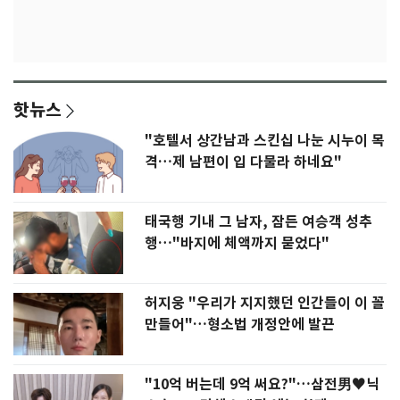
핫뉴스
"호텔서 상간남과 스킨십 나눈 시누이 목
격…제 남편이 입 다물라 하네요"
태국행 기내 그 남자, 잠든 여승객 성추
행…"바지에 체액까지 묻었다"
허지웅 "우리가 지지했던 인간들이 이 꼴
만들어"…형소법 개정안에 발끈
"10억 버는데 9억 써요?"…삼전男♥닉