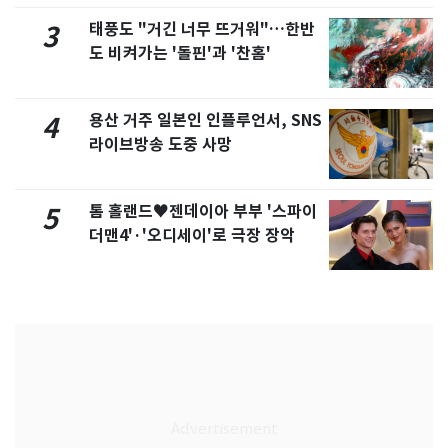
태풍도 "거긴 너무 뜨거워"…한반
3
도 비켜가는 '돌핀'과 '찬홈'
용산 거주 일본인 인플루언서, SNS
4
라이브방송 도중 사망
톰 홀랜드♥젠데이아 부부 '스파이
5
더맨4'·'오디세이'로 극장 장악