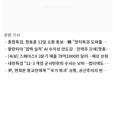
관련 기사
종합특검, 한동훈 12일 소환 통보…韓 "정치특검 도와줄 생
각 없다"(종합)
팔란티아 '깜짝 실적' AI 수익성 안도감…전력주 강세[핫종
목]
[속보] 스페이스X 2분기 매출 78억1000만 달러…예상 상회
내란특검 "12·3 계엄 군사반란죄 수사는 낭비…법리에도 반
해"
尹, 면회온 황교안에게 "'국가 파괴' 상황, 공산주의의 반대
는 교회"