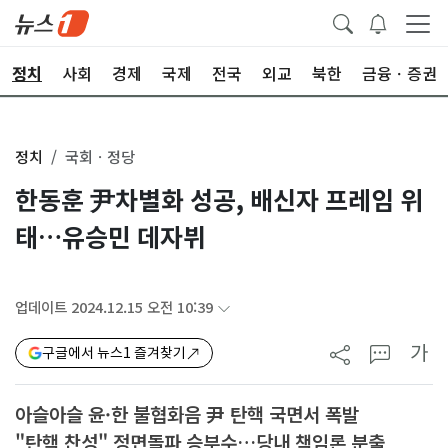
정치
사회
경제
국제
전국
외교
북한
금융ㆍ증권
정치
국회ㆍ정당
한동훈 尹차별화 성공, 배신자 프레임 위
태…유승민 데자뷔
업데이트 2024.12.15 오전 10:39
가
구글에서 뉴스1 즐겨찾기
아슬아슬 윤·한 불협화음 尹 탄핵 국면서 폭발
"탄핵 찬성" 정면돌파 승부수…당내 책임론 분출