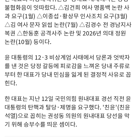
불협화음이 잇따랐다. △김건희 여사 명품백 논란 사
과 요구(1월) △이종섭·황상무 인사조치 요구(3월)
△김 여사 문자 읽씹 논란(7월) △김경수 전 경남지사
복권 △한동훈 공격사주 논란 및 2026년 의대 정원
논란(10월) 등이다.
윤 대통령의 12·3 비상계엄 사태에서 당론과 엇박자
를 낸 것은 당정 갈등에 피로감을 느껴온 당내 주류로
부터 한 대표가 당내 민심을 잃게 된 결정적 사유로 꼽
힌다.
한 대표는 지난 12일 국민의힘 원내대표 경선 직전 윤
대통령의 탄핵과 탈당·제명을 요구했다. '친윤'(친윤
석열)으로 꼽히는 권성동 의원의 원내대표 당선을 막
기 위해 승부수를 띄운 셈이다.