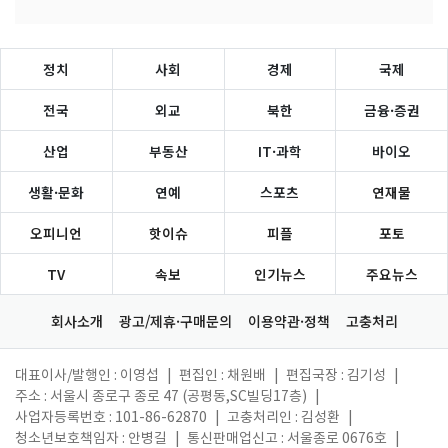
정치
사회
경제
국제
전국
외교
북한
금융·증권
산업
부동산
IT·과학
바이오
생활·문화
연예
스포츠
연재물
오피니언
핫이슈
피플
포토
TV
속보
인기뉴스
주요뉴스
회사소개
광고/제휴·구매문의
이용약관·정책
고충처리
대표이사/발행인 : 이영섭
|
편집인 : 채원배
|
편집국장 : 김기성
|
주소 : 서울시 종로구 종로 47 (공평동,SC빌딩17층)
|
사업자등록번호 : 101-86-62870
|
고충처리인 : 김성환
|
청소년보호책임자 : 안병길
|
통신판매업신고 : 서울종로 0676호
|