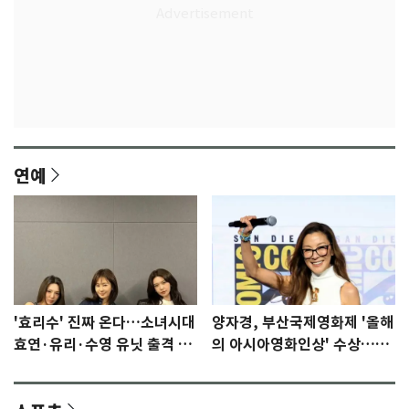
연예
'효리수' 진짜 온다…소녀시대
양자경, 부산국제영화제 '올해
효연·유리·수영 유닛 출격 [N
의 아시아영화인상' 수상…15
이슈]
년만에 부산 온다