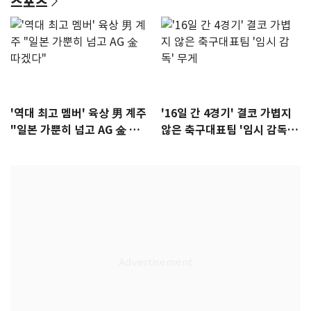
스포츠
'역대 최고 멤버' 육상 男 계주
'16일 간 4경기' 결코 가볍지
"일본 가뿐히 넘고 AG 金 따겠
않은 축구대표팀 '임시 감독'
다"
무게