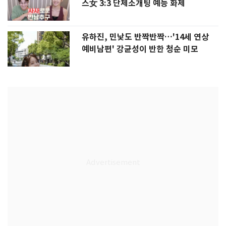
스女 3:3 단체소개팅 예능 화제
유하진, 민낯도 반짝반짝…'14세 연상
예비남편' 강균성이 반한 청순 미모