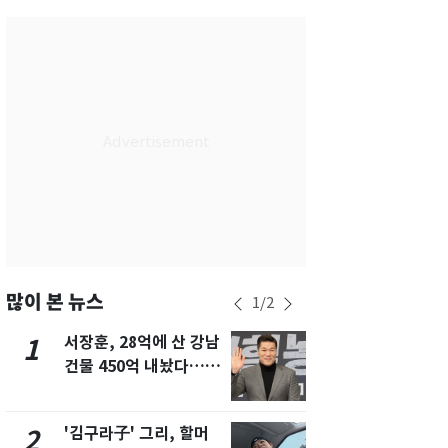
서울
29
℃
부산
27
℃
대구
30
℃
인천
32
℃
광주
33
℃
대전
30
℃
울산
25
℃
강릉
22
℃
많이 본 뉴스
1
/
2
제주
29
℃
서장훈, 28억에 산 강남
회춘실험 억만
1
6
건물 450억 내놨다…세
친 생리혈' 냉동고 보
후 차익 280억 '잭팟'
관…"자궁 
해"
'김구라子' 그리, 할머
'심판 성접대
2
7