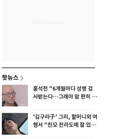
핫뉴스
홍석천 "6개월마다 성병 검
사받는다…그래야 맘 편히 성
생활" 깜짝 고백
'김구라子' 그리, 할머니외 여
행서 "친모 전라도에 잘 있
어"…유튜브서 언급