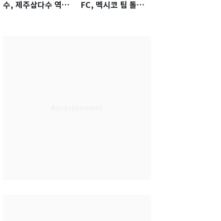
수, 제주삼다수 역전
FC, 멕시코 팀 톨루
우승…생애 첫승 감
카에 1-0 진땀승
격