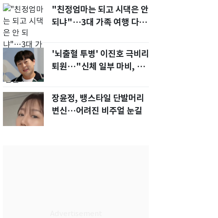
"친정엄마는 되고 시댁은 안
되냐"…3대 가족 여행 다녀
오자, 시모 '발끈'
'뇌출혈 투병' 이진호 극비리
퇴원…"신체 일부 마비, 의사
소통 불편'
장윤정, 뱅스타일 단발머리
변신…어려진 비주얼 눈길