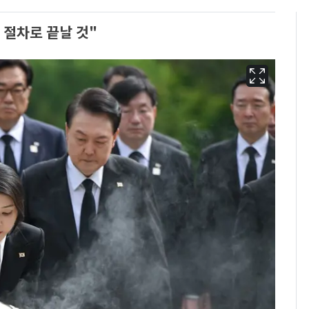
 절차로 끝날 것"
회춘실험 억만장자, '여
6
친 생리혈' 냉동고 보
관…"자궁 내부 궁금
해"
'심판 성접대'가 끝 아니
7