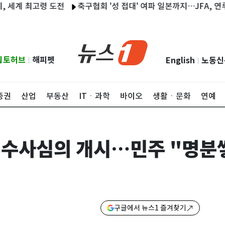
 최고령 도전
축구협회 '성 접대' 여파 일본까지…JFA, 연루 심판 
립토허브
해피펫
English
노동신
|
|
증권
산업
부동산
ITㆍ과학
바이오
생활ㆍ문화
연예
檢 수사심의 개시…민주 "명분
구글에서 뉴스1 즐겨찾기