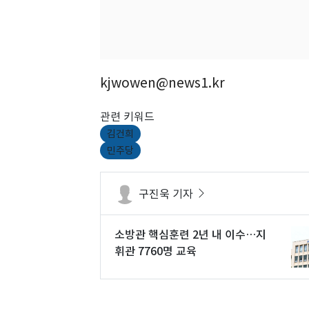
kjwowen@news1.kr
관련 키워드
김건희
민주당
구진욱 기자
소방관 핵심훈련 2년 내 이수…지
휘관 7760명 교육