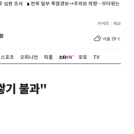
조사
전북 일부 폭염경보→주의보 하향…무더위는 지속
"한국
커넥트
제보
|
제주
29
℃
문
서울
29
℃
부산
27
℃
스포츠
오피니언
피플
포토
TV
대구
30
℃
인천
32
℃
쌓기 불과"
광주
33
℃
대전
30
℃
울산
25
℃
강릉
22
℃
제주
29
℃