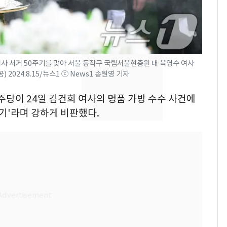
었다…축구협회장 출장
에 부인 3회 동반 '펑펑'
[단독] 경찰, '김부장'
8
제작사 회장 수사…자본
시장법 위반 의혹
여사 서거 50주기를 맞아 서울 동작구 국립서울현충원 내 육영수 여사
2024.8.15/뉴스1 ⓒ News1 송원영 기자
'일타강사' 남편과 아내
9
의 마지막 술자리…비극
주당이 24일 김건희 여사의 명품 가방 수수 사건에
으로 끝나버린 17년
쌓기'라며 강하게 비판했다.
13호 태풍 '돌핀' 日오
10
키나와·가고시마현 접
근…26만명 대피령