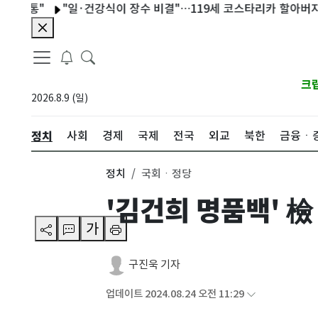
"
"일·건강식이 장수 비결"…119세 코스타리카 할아버지, 세계
크
2026.8.9 (일)
정치
사회
경제
국제
전국
외교
북한
금융ㆍ
정치
국회ㆍ정당
'김건희 명품백' 
가
구진욱 기자
업데이트 2024.08.24 오전 11:29