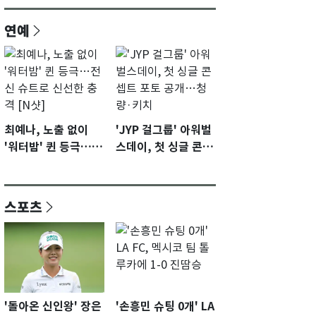
연예
최예나, 노출 없이
'JYP 걸그룹' 아워벌
'워터밤' 퀸 등극…전
스데이, 첫 싱글 콘셉
신 슈트로 신선한 충
트 포토 공개…청량·
격 [N샷]
키치
스포츠
'돌아온 신인왕' 장은
'손흥민 슈팅 0개' LA