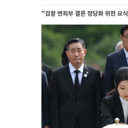
"검찰 면죄부 결론 정당화 위한 요식