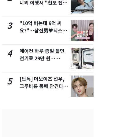
니외 여행서 "친모 전라
었다…축구
도에 잘 있어"…유튜브
에 부인 3회 
서 언급
"10억 버는데 9억 써
[단독] 경찰,
3
8
요?"…삼전男♥닉스女
제작사 회장
3:3 단체소개팅 예능 화
시장법 위반
제
에어컨 하루 종일 틀면
'일타강사' 
4
9
전기료 29만 원…
의 마지막 
450kWh 넘으면 '요금
으로 끝나버린
폭탄'
[단독] 더보이즈 선우,
13호 태풍 '
5
10
그루비룸 품에 안긴다…
키나와·가고
앳에어리어와 전속계약
근…26만명