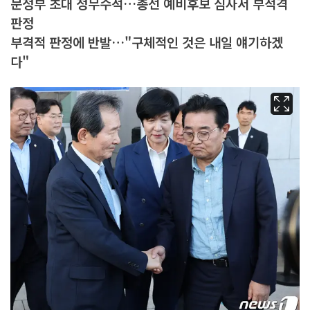
문정부 초대 정무수석…총선 예비후보 심사서 부적격
판정
부격적 판정에 반발…"구체적인 것은 내일 얘기하겠
다"