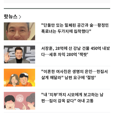
핫뉴스
"단둘만 있는 밀폐된 공간과 술…황정민
폭로녀는 두가지에 집착했다"
서장훈, 28억에 산 강남 건물 450억 내놨
다…세후 차익 280억 '잭팟'
"이혼한 여사친은 생명의 은인…한집서
살게 해달라" 남편 요구에 '절망'
"내 '치부'까지 시모에게 보고하는 남
편…집이 감옥 같다" 아내 고통