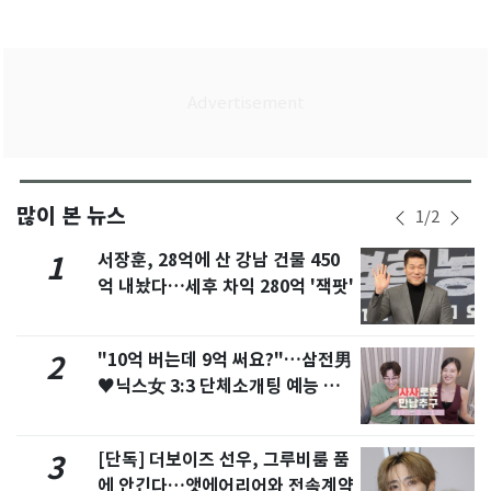
많이 본 뉴스
1
/
2
서장훈, 28억에 산 강남 건물 450
1
억 내놨다…세후 차익 280억 '잭팟'
"10억 버는데 9억 써요?"…삼전男
2
♥닉스女 3:3 단체소개팅 예능 화
제
[단독] 더보이즈 선우, 그루비룸 품
3
에 안긴다…앳에어리어와 전속계약