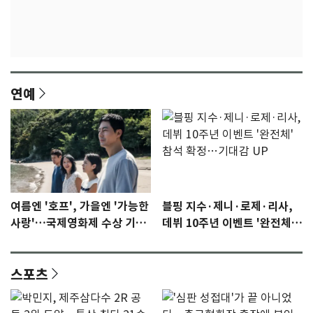
연예
여름엔 '호프', 가을엔 '가능한
블핑 지수·제니·로제·리사,
사랑'…국제영화제 수상 기대
데뷔 10주년 이벤트 '완전체'
감 [N이슈]
참석 확정…기대감 UP
스포츠