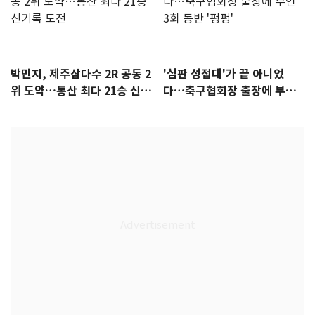
박민지, 제주삼다수 2R 공동 2
'심판 성접대'가 끝 아니었
위 도약…통산 최다 21승 신기
다…축구협회장 출장에 부인
록 도전
3회 동반 '펑펑'