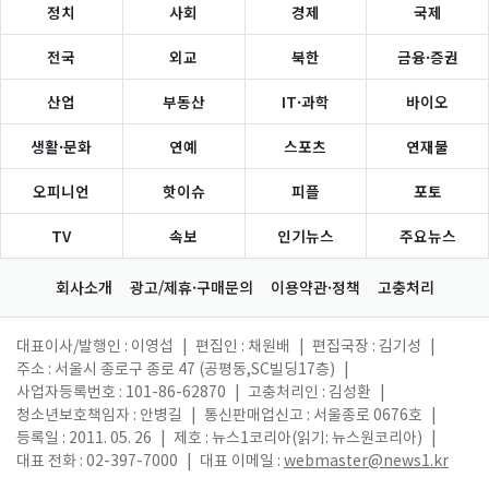
정치
사회
경제
국제
전국
외교
북한
금융·증권
산업
부동산
IT·과학
바이오
생활·문화
연예
스포츠
연재물
오피니언
핫이슈
피플
포토
TV
속보
인기뉴스
주요뉴스
회사소개
광고/제휴·구매문의
이용약관·정책
고충처리
대표이사/발행인 : 이영섭
|
편집인 : 채원배
|
편집국장 : 김기성
|
주소 : 서울시 종로구 종로 47 (공평동,SC빌딩17층)
|
사업자등록번호 : 101-86-62870
|
고충처리인 : 김성환
|
청소년보호책임자 : 안병길
|
통신판매업신고 : 서울종로 0676호
|
등록일 : 2011. 05. 26
|
제호 : 뉴스1코리아(읽기: 뉴스원코리아)
|
대표 전화 : 02-397-7000
|
대표 이메일 :
webmaster@news1.kr