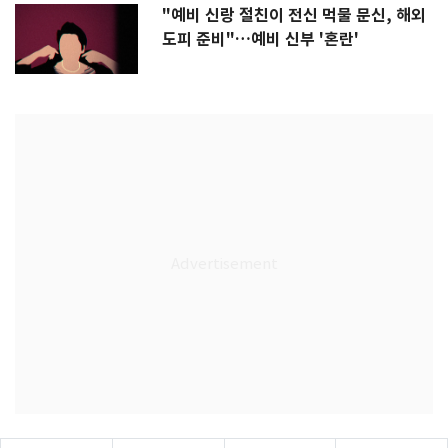
"예비 신랑 절친이 전신 먹물 문신, 해외
도피 준비"…예비 신부 '혼란'