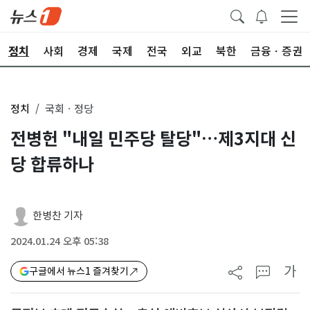
정치
사회
경제
국제
전국
외교
북한
금융ㆍ증권
정치
국회ㆍ정당
전병헌 "내일 민주당 탈당"…제3지대 신
당 합류하나
한병찬 기자
2024.01.24 오후 05:38
가
구글에서 뉴스1 즐겨찾기