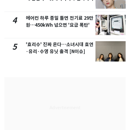
에어컨 하루 종일 틀면 전기료 29만
4
원…450kWh 넘으면 '요금 폭탄'
'효리수' 진짜 온다…소녀시대 효연
5
·유리·수영 유닛 출격 [N이슈]