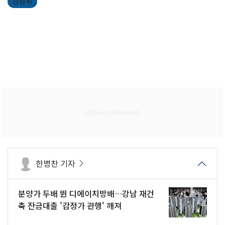
검증위
한병찬 기자
분양가 두배 뛴 디에이치방배…강남 재건
축 잔금대출 '감정가 관행' 깨져