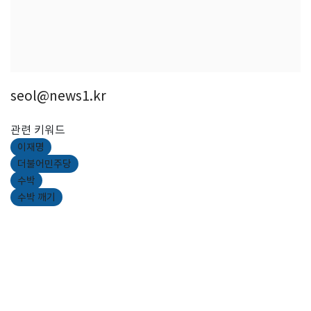
seol@news1.kr
관련 키워드
이재명
더불어민주당
수박
수박 깨기