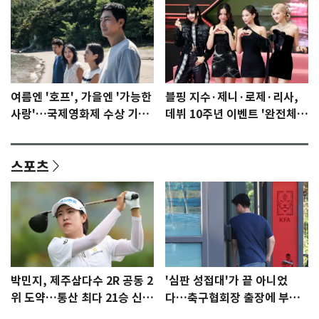
여름엔 '호프', 가을엔 '가능한
블핑 지수·제니·로제·리사,
사랑'…국제영화제 수상 기대
데뷔 10주년 이벤트 '완전체'
감 [N이슈]
참석 확정…기대감 UP
스포츠
박민지, 제주삼다수 2R 공동 2
'심판 성접대'가 끝 아니었
위 도약…통산 최다 21승 신기
다…축구협회장 출장에 부인
록 도전
3회 동반 '펑펑'