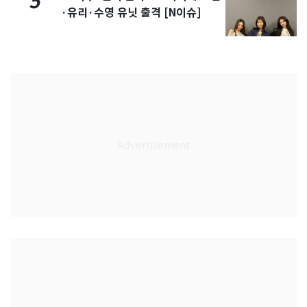
5
·유리·수영 유닛 출격 [N이슈]