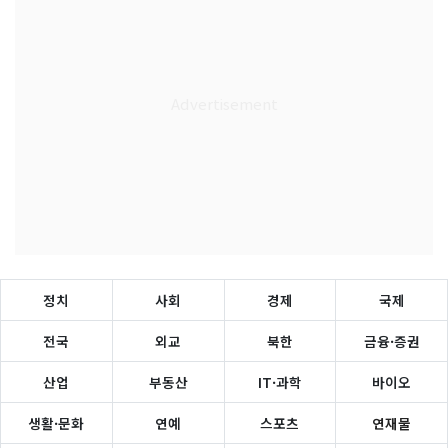
정치
사회
경제
국제
전국
외교
북한
금융·증권
산업
부동산
IT·과학
바이오
생활·문화
연예
스포츠
연재물