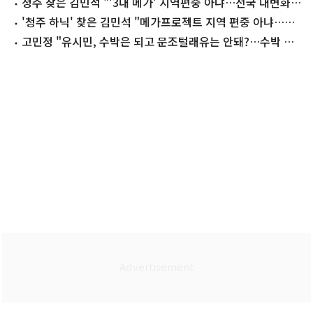
길 직격(종합)
청주 찾은 김민석 "'3대 메가' 지역편중 아냐…전국 대변화"
(종합2보)
'청주 하닉' 찾은 김민석 "메가프로젝트 지역 편중 아냐…전
국 대변화"(종합)
고민정 "유시민, 수박은 되고 문조털래유는 안돼?…수박 조
롱 휩쓸 땐 뭐했냐"