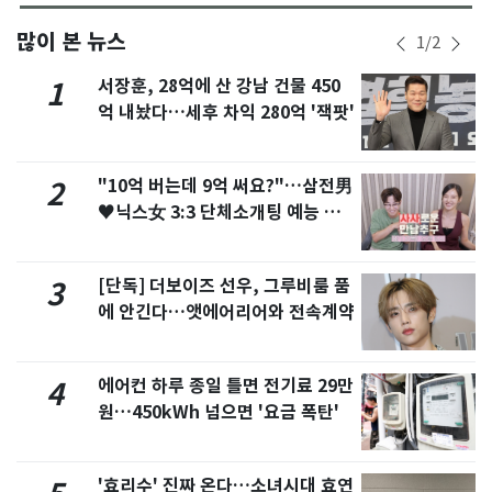
많이 본 뉴스
1
/
2
서장훈, 28억에 산 강남 건물 450
1
억 내놨다…세후 차익 280억 '잭팟'
"10억 버는데 9억 써요?"…삼전男
2
♥닉스女 3:3 단체소개팅 예능 화
제
[단독] 더보이즈 선우, 그루비룸 품
3
에 안긴다…앳에어리어와 전속계약
에어컨 하루 종일 틀면 전기료 29만
4
원…450kWh 넘으면 '요금 폭탄'
'효리수' 진짜 온다…소녀시대 효연