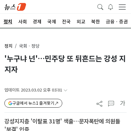
정치
사회
경제
국제
전국
외교
북한
금융ㆍ증권
정치
국회ㆍ정당
'누구냐 넌'…민주당 또 뒤흔드는 강성 지
지자
업데이트 2023.03.02 오후 03:01
가
구글에서 뉴스1 즐겨찾기
강성지지층 '이탈표 31명' 색출…문자폭탄에 의원들
'부결' 인증