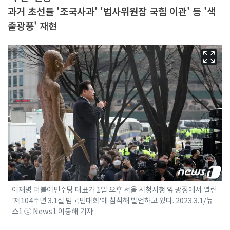
과거 초선들 '조국사과' '법사위원장 국힘 이관' 등 '색
출광풍' 재현
이재명 더불어민주당 대표가 1일 오후 서울 시청시청 앞 광장에서 열린
'제104주년 3.1절 범국민대회'에 참석해 발언하고 있다. 2023.3.1/뉴
스1 ⓒ News1 이동해 기자