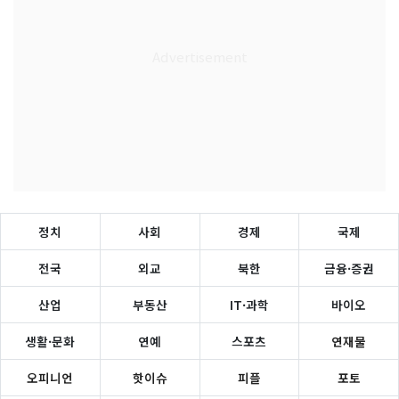
정치
사회
경제
국제
전국
외교
북한
금융·증권
산업
부동산
IT·과학
바이오
생활·문화
연예
스포츠
연재물
오피니언
핫이슈
피플
포토