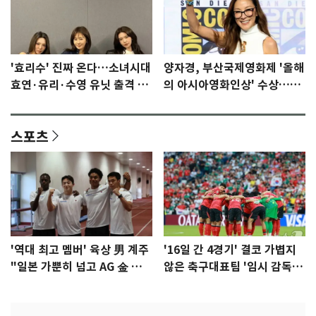
'효리수' 진짜 온다…소녀시대
양자경, 부산국제영화제 '올해
효연·유리·수영 유닛 출격 [N
의 아시아영화인상' 수상…15
이슈]
년만에 부산 온다
스포츠
'역대 최고 멤버' 육상 男 계주
'16일 간 4경기' 결코 가볍지
"일본 가뿐히 넘고 AG 金 따겠
않은 축구대표팀 '임시 감독'
다"
무게