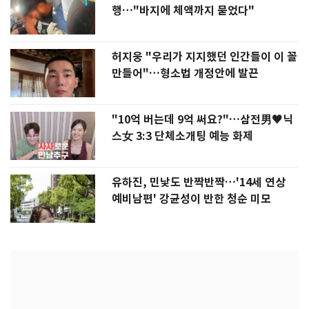
행…"바지에 체액까지 묻었다"
허지웅 "우리가 지지했던 인간들이 이 꼴
만들어"…형소법 개정안에 발끈
"10억 버는데 9억 써요?"…삼전男♥닉
스女 3:3 단체소개팅 예능 화제
유하진, 민낯도 반짝반짝…'14세 연상
예비남편' 강균성이 반한 청순 미모