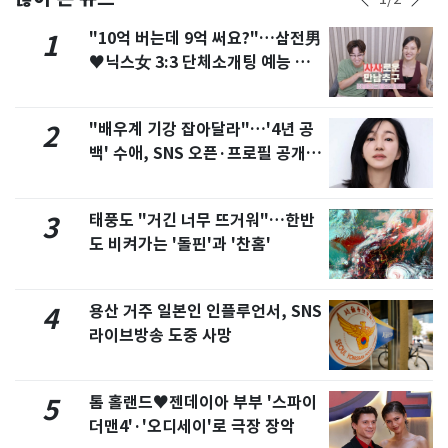
"10억 버는데 9억 써요?"…삼전男
1
♥닉스女 3:3 단체소개팅 예능 화
제
"배우계 기강 잡아달라"…'4년 공
2
백' 수애, SNS 오픈·프로필 공개
화제
태풍도 "거긴 너무 뜨거워"…한반
3
도 비켜가는 '돌핀'과 '찬홈'
용산 거주 일본인 인플루언서, SNS
4
라이브방송 도중 사망
톰 홀랜드♥젠데이아 부부 '스파이
5
더맨4'·'오디세이'로 극장 장악