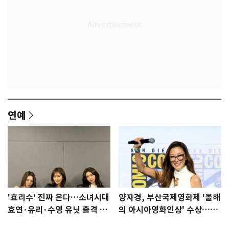
연예
'효리수' 진짜 온다…소녀시대
양자경, 부산국제영화제 '올해
효연·유리·수영 유닛 출격 [N
의 아시아영화인상' 수상…15
이슈]
년만에 부산 온다