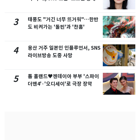
화제
태풍도 "거긴 너무 뜨거워"…한반
3
도 비켜가는 '돌핀'과 '찬홈'
용산 거주 일본인 인플루언서, SNS
4
라이브방송 도중 사망
톰 홀랜드♥젠데이아 부부 '스파이
5
더맨4'·'오디세이'로 극장 장악