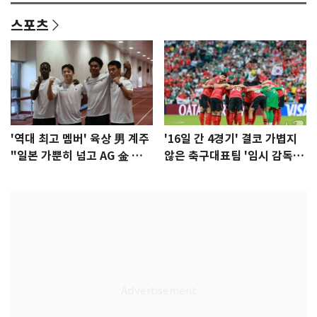
스포츠
'역대 최고 멤버' 육상 男 계주
'16일 간 4경기' 결코 가볍지
"일본 가뿐히 넘고 AG 金 따겠
않은 축구대표팀 '임시 감독'
다"
무게