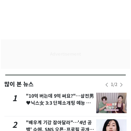
많이 본 뉴스
1
/
2
"10억 버는데 9억 써요?"…삼전男
1
♥닉스女 3:3 단체소개팅 예능 화
제
"배우계 기강 잡아달라"…'4년 공
2
백' 수애, SNS 오픈·프로필 공개