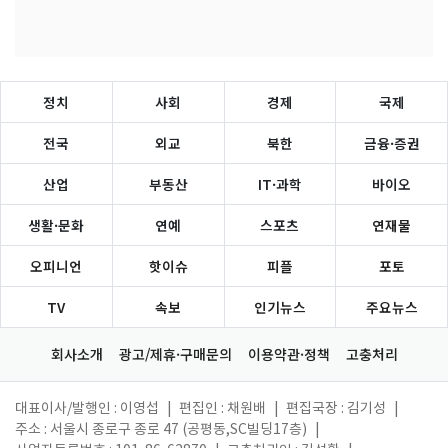
정치
사회
경제
국제
전국
외교
북한
금융·증권
산업
부동산
IT·과학
바이오
생활·문화
연예
스포츠
연재물
오피니언
핫이슈
피플
포토
TV
속보
인기뉴스
주요뉴스
회사소개
광고/제휴·구매문의
이용약관·정책
고충처리
대표이사/발행인 : 이영섭
|
편집인 : 채원배
|
편집국장 : 김기성
|
주소 : 서울시 종로구 종로 47 (공평동,SC빌딩17층)
|