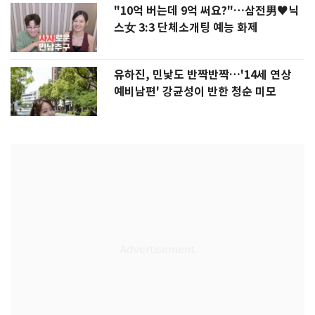
"10억 버는데 9억 써요?"…삼전男♥닉
스女 3:3 단체소개팅 예능 화제
유하진, 민낯도 반짝반짝…'14세 연상
예비남편' 강균성이 반한 청순 미모