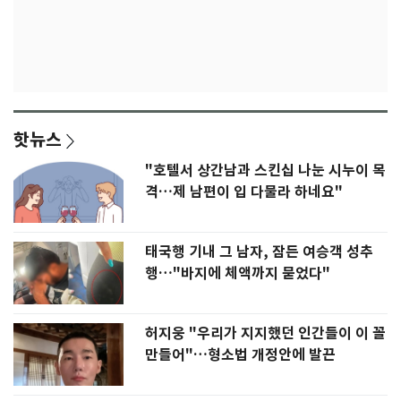
핫뉴스
"호텔서 상간남과 스킨십 나눈 시누이 목
격…제 남편이 입 다물라 하네요"
태국행 기내 그 남자, 잠든 여승객 성추
행…"바지에 체액까지 묻었다"
허지웅 "우리가 지지했던 인간들이 이 꼴
만들어"…형소법 개정안에 발끈