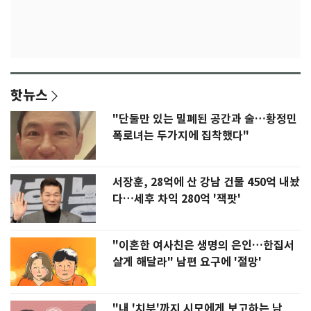
핫뉴스
"단둘만 있는 밀폐된 공간과 술…황정민
폭로녀는 두가지에 집착했다"
서장훈, 28억에 산 강남 건물 450억 내놨
다…세후 차익 280억 '잭팟'
"이혼한 여사친은 생명의 은인…한집서
살게 해달라" 남편 요구에 '절망'
"내 '치부'까지 시모에게 보고하는 남