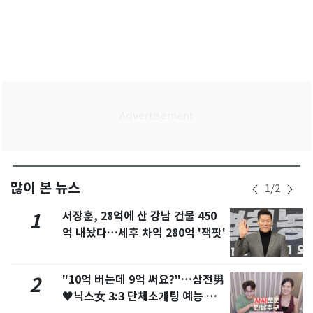
많이 본 뉴스
1
/
2
서장훈, 28억에 산 강남 건물 450
1
억 내놨다…세후 차익 280억 '잭팟'
"10억 버는데 9억 써요?"…삼전男
2
♥닉스女 3:3 단체소개팅 예능 화