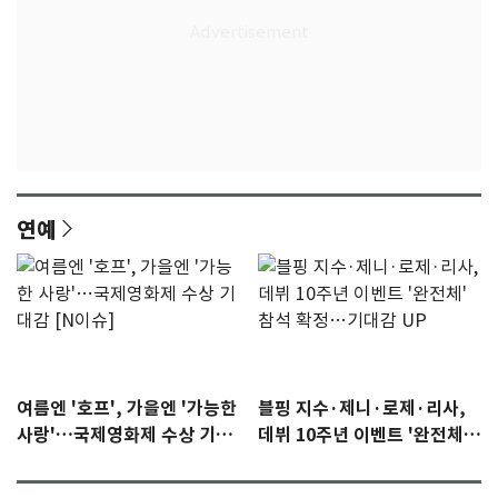
연예
여름엔 '호프', 가을엔 '가능한
블핑 지수·제니·로제·리사,
사랑'…국제영화제 수상 기대
데뷔 10주년 이벤트 '완전체'
감 [N이슈]
참석 확정…기대감 UP