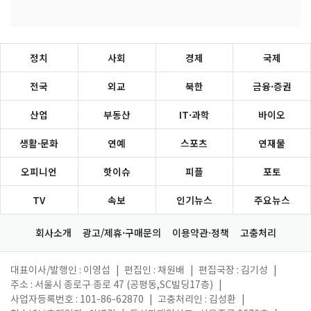
정치
사회
경제
국제
전국
외교
북한
금융·증권
산업
부동산
IT·과학
바이오
생활·문화
연예
스포츠
연재물
오피니언
핫이슈
피플
포토
TV
속보
인기뉴스
주요뉴스
회사소개
광고/제휴·구매문의
이용약관·정책
고충처리
대표이사/발행인 : 이영섭
|
편집인 : 채원배
|
편집국장 : 김기성
|
주소 : 서울시 종로구 종로 47 (공평동,SC빌딩17층)
|
사업자등록번호 : 101-86-62870
|
고충처리인 : 김성환
|