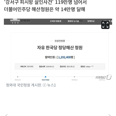
'강서구 피시방 살인사건' 119만명 넘어서
더불어민주당 해산청원은 약 14만명 달해
청와대 국민청원 게시판. ⓒ 뉴스1