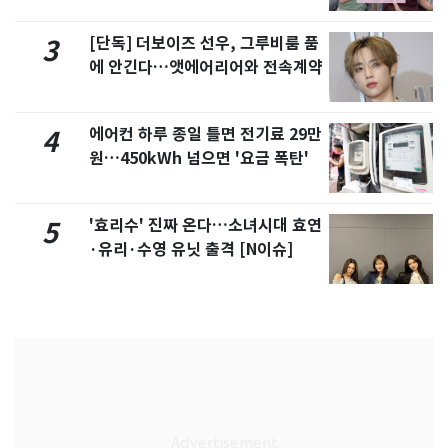
제
[단독] 더보이즈 선우, 그루비룸 품
3
에 안긴다…앳에어리어와 전속계약
에어컨 하루 종일 틀면 전기료 29만
4
원…450kWh 넘으면 '요금 폭탄'
'효리수' 진짜 온다…소녀시대 효연
5
·유리·수영 유닛 출격 [N이슈]