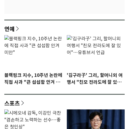
연예
블랙핑크 지수, 10주년 논란에
'김구라子' 그리, 할머니외 여
직접 사과 "큰 섭섭함 안겨 미
행서 "친모 전라도에 잘 있
안"
어"…유튜브서 언급
스포츠