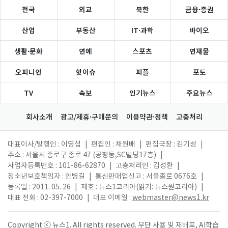
전국
외교
북한
금융·증권
산업
부동산
IT·과학
바이오
생활·문화
연예
스포츠
연재물
오피니언
핫이슈
피플
포토
TV
속보
인기뉴스
주요뉴스
회사소개
광고/제휴·구매문의
이용약관·정책
고충처리
대표이사/발행인 : 이영섭
|
편집인 : 채원배
|
편집국장 : 김기성
|
주소 : 서울시 종로구 종로 47 (공평동,SC빌딩17층)
|
사업자등록번호 : 101-86-62870
|
고충처리인 : 김성환
|
청소년보호책임자 : 안병길
|
통신판매업신고 : 서울종로 0676호
|
등록일 : 2011. 05. 26
|
제호 : 뉴스1코리아(읽기: 뉴스원코리아)
|
대표 전화 : 02-397-7000
|
대표 이메일 :
webmaster@news1.kr
Copyright ⓒ 뉴스1. All rights reserved. 무단 사용 및 재배포, AI학습