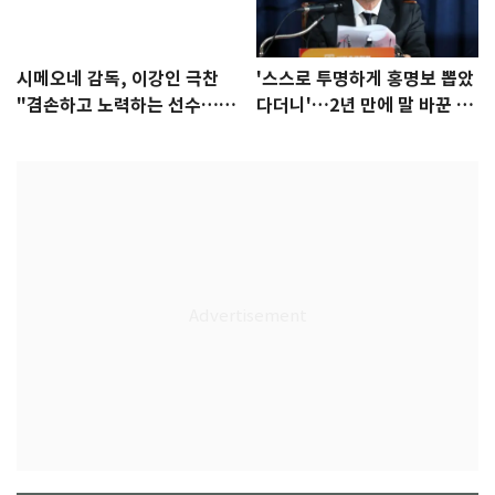
시메오네 감독, 이강인 극찬
'스스로 투명하게 홍명보 뽑았
"겸손하고 노력하는 선수…좋
다더니'…2년 만에 말 바꾼 이
은 첫인상"
임생