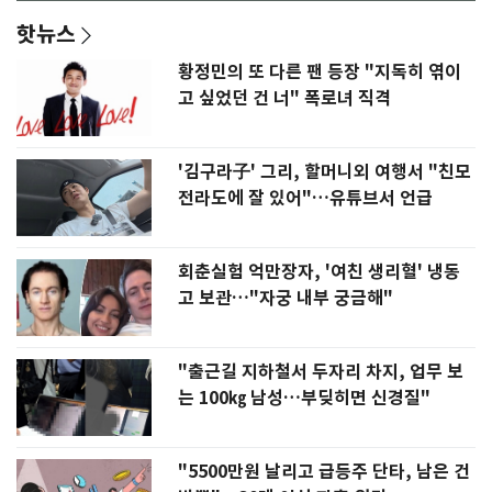
핫뉴스
황정민의 또 다른 팬 등장 "지독히 엮이
고 싶었던 건 너" 폭로녀 직격
'김구라子' 그리, 할머니외 여행서 "친모
전라도에 잘 있어"…유튜브서 언급
회춘실험 억만장자, '여친 생리혈' 냉동
고 보관…"자궁 내부 궁금해"
"출근길 지하철서 두자리 차지, 업무 보
는 100㎏ 남성…부딪히면 신경질"
"5500만원 날리고 급등주 단타, 남은 건