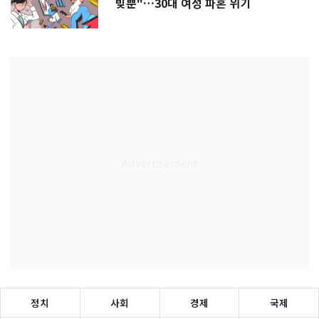
빚뿐"…30대 여성 파혼 위기
정치
사회
경제
국제