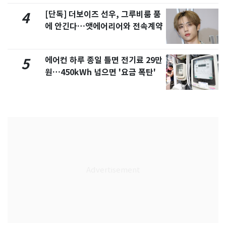
[단독] 더보이즈 선우, 그루비룸 품
4
에 안긴다…앳에어리어와 전속계약
에어컨 하루 종일 틀면 전기료 29만
5
원…450kWh 넘으면 '요금 폭탄'