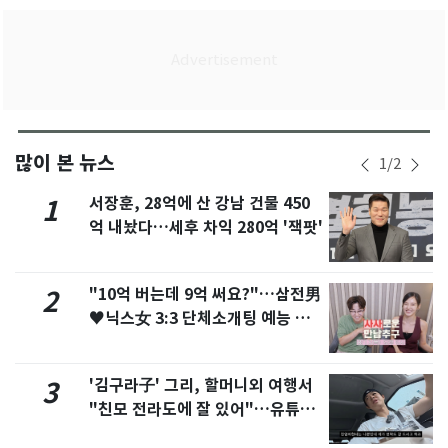
많이 본 뉴스
1
/
2
서장훈, 28억에 산 강남 건물 450
1
억 내놨다…세후 차익 280억 '잭팟'
"10억 버는데 9억 써요?"…삼전男
2
♥닉스女 3:3 단체소개팅 예능 화
제
'김구라子' 그리, 할머니외 여행서
3
"친모 전라도에 잘 있어"…유튜브
서 언급