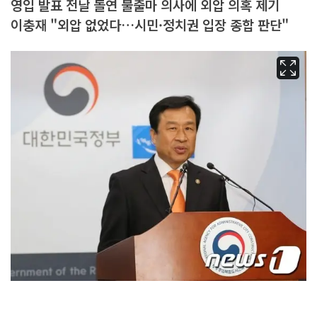
영입 발표 전날 돌연 불출마 의사에 외압 의혹 제기
이충재 "외압 없었다…시민·정치권 입장 종합 판단"