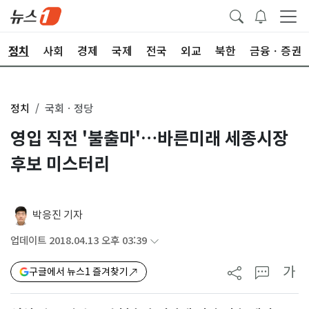
정치
사회
경제
국제
전국
외교
북한
금융ㆍ증권
정치
국회ㆍ정당
영입 직전 '불출마'…바른미래 세종시장
후보 미스터리
박응진 기자
업데이트 2018.04.13 오후 03:39
가
구글에서 뉴스1 즐겨찾기