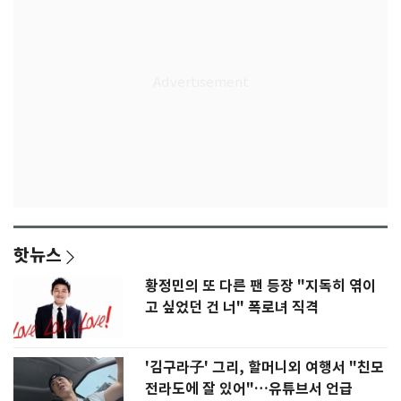
핫뉴스
황정민의 또 다른 팬 등장 "지독히 엮이
고 싶었던 건 너" 폭로녀 직격
'김구라子' 그리, 할머니외 여행서 "친모
전라도에 잘 있어"…유튜브서 언급