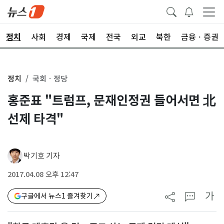
정치
사회
경제
국제
전국
외교
북한
금융ㆍ증권
정치
국회ㆍ정당
홍준표 "트럼프, 문재인정권 들어서면 北
선제 타격"
박기호 기자
2017.04.08 오후 12:47
가
구글에서 뉴스1 즐겨찾기