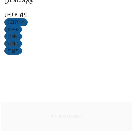
goodday@
관련 키워드
2017대선
홍준표
문재인
안철수
트럼프