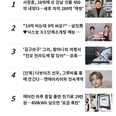
서장훈, 28억에 산 강남 건물 450
1
억 내놨다…세후 차익 280억 '잭팟'
"10억 버는데 9억 써요?"…삼전男
2
♥닉스女 3:3 단체소개팅 예능 화
제
'김구라子' 그리, 할머니외 여행서
3
"친모 전라도에 잘 있어"…유튜브
서 언급
[단독] 더보이즈 선우, 그루비룸 품
4
에 안긴다…앳에어리어와 전속계약
에어컨 하루 종일 틀면 전기료 29만
5
원…450kWh 넘으면 '요금 폭탄'