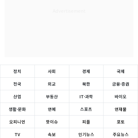
정치
사회
경제
국제
전국
외교
북한
금융·증권
산업
부동산
IT·과학
바이오
생활·문화
연예
스포츠
연재물
오피니언
핫이슈
피플
포토
TV
속보
인기뉴스
주요뉴스