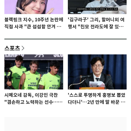
블랙핑크 지수, 10주년 논란에
'김구라子' 그리, 할머니외 여
직접 사과 "큰 섭섭함 안겨 미
행서 "친모 전라도에 잘 있
안"
어"…유튜브서 언급
스포츠
시메오네 감독, 이강인 극찬
'스스로 투명하게 홍명보 뽑았
"겸손하고 노력하는 선수…좋
다더니'…2년 만에 말 바꾼 이
은 첫인상"
임생