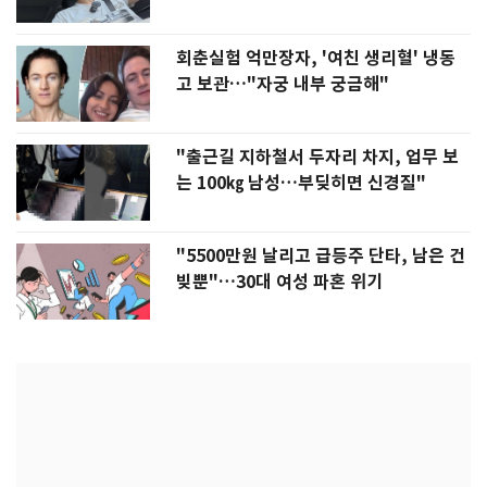
회춘실험 억만장자, '여친 생리혈' 냉동
고 보관…"자궁 내부 궁금해"
"출근길 지하철서 두자리 차지, 업무 보
는 100㎏ 남성…부딪히면 신경질"
"5500만원 날리고 급등주 단타, 남은 건
빚뿐"…30대 여성 파혼 위기