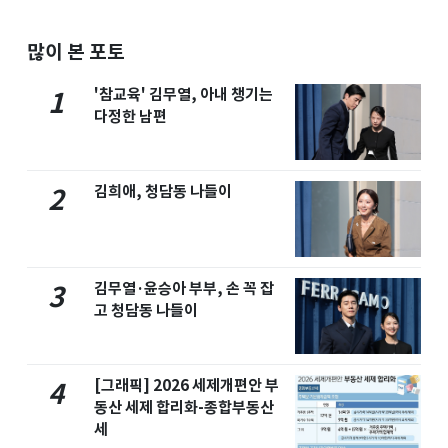
많이 본 포토
'참교육' 김무열, 아내 챙기는
1
다정한 남편
김희애, 청담동 나들이
2
김무열·윤승아 부부, 손 꼭 잡
3
고 청담동 나들이
[그래픽] 2026 세제개편안 부
4
동산 세제 합리화-종합부동산
세