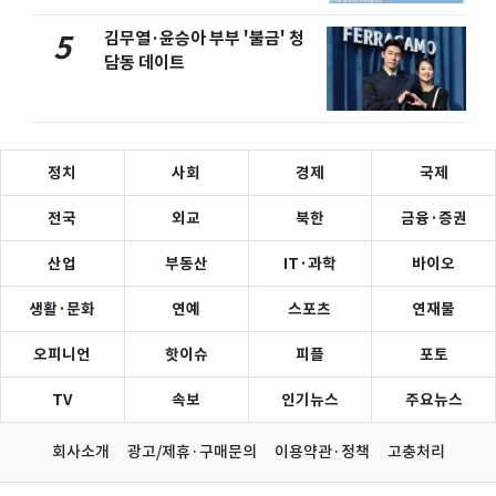
김무열·윤승아 부부 '불금' 청
5
담동 데이트
정치
사회
경제
국제
전국
외교
북한
금융·증권
산업
부동산
IT·과학
바이오
생활·문화
연예
스포츠
연재물
오피니언
핫이슈
피플
포토
TV
속보
인기뉴스
주요뉴스
회사소개
광고/제휴·구매문의
이용약관·정책
고충처리