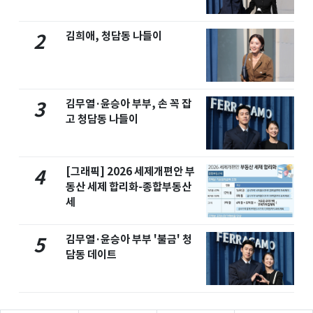
김희애, 청담동 나들이
2
김무열·윤승아 부부, 손 꼭 잡
3
고 청담동 나들이
[그래픽] 2026 세제개편안 부
4
동산 세제 합리화-종합부동산
세
김무열·윤승아 부부 '불금' 청
5
담동 데이트