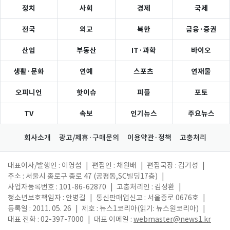
정치
사회
경제
국제
전국
외교
북한
금융·증권
산업
부동산
IT·과학
바이오
생활·문화
연예
스포츠
연재물
오피니언
핫이슈
피플
포토
TV
속보
인기뉴스
주요뉴스
회사소개
광고/제휴·구매문의
이용약관·정책
고충처리
대표이사/발행인 : 이영섭
|
편집인 : 채원배
|
편집국장 : 김기성
|
주소 : 서울시 종로구 종로 47 (공평동,SC빌딩17층)
|
사업자등록번호 : 101-86-62870
|
고충처리인 : 김성환
|
청소년보호책임자 : 안병길
|
통신판매업신고 : 서울종로 0676호
|
등록일 : 2011. 05. 26
|
제호 : 뉴스1코리아(읽기: 뉴스원코리아)
|
대표 전화 : 02-397-7000
|
대표 이메일 :
webmaster@news1.kr