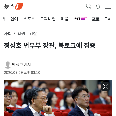
포토
문화
연예
스포츠
오피니언
피플
TV
사회
법원ㆍ검찰
정성호 법무부 장관, 북토크에 집중
박정호 기자
2026.07.09 오후 03:10