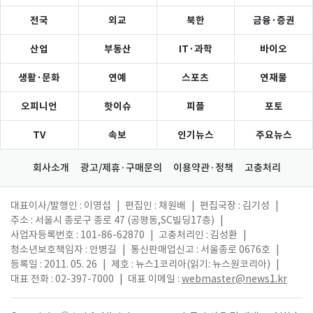
전국
외교
북한
금융·증권
산업
부동산
IT·과학
바이오
생활·문화
연예
스포츠
연재물
오피니언
핫이슈
피플
포토
TV
속보
인기뉴스
주요뉴스
회사소개
광고/제휴·구매문의
이용약관·정책
고충처리
대표이사/발행인 : 이영섭
|
편집인 : 채원배
|
편집국장 : 김기성
|
주소 : 서울시 종로구 종로 47 (공평동,SC빌딩17층)
|
사업자등록번호 : 101-86-62870
|
고충처리인 : 김성환
|
청소년보호책임자 : 안병길
|
통신판매업신고 : 서울종로 0676호
|
등록일 : 2011. 05. 26
|
제호 : 뉴스1코리아(읽기: 뉴스원코리아)
|
대표 전화 : 02-397-7000
|
대표 이메일 :
webmaster@news1.kr