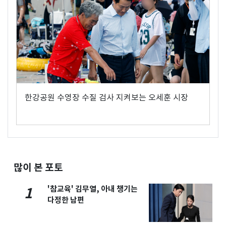
한강공원 수영장 수질 검사 지켜보는 오세훈 시장
많이 본 포토
'참교육' 김무열, 아내 챙기는
1
다정한 남편