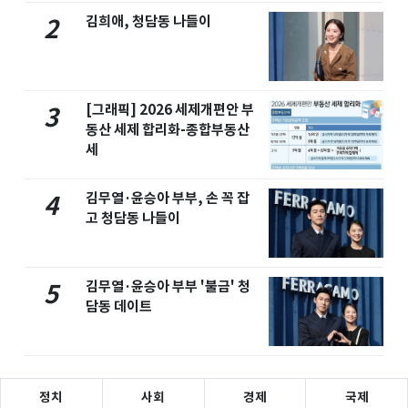
김희애, 청담동 나들이
2
[그래픽] 2026 세제개편안 부
3
동산 세제 합리화-종합부동산
세
김무열·윤승아 부부, 손 꼭 잡
4
고 청담동 나들이
김무열·윤승아 부부 '불금' 청
5
담동 데이트
정치
사회
경제
국제