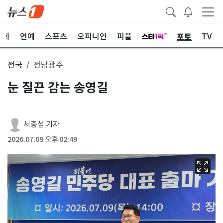
포토
문화
연예
스포츠
오피니언
피플
TV
전국
전남광주
눈 질끈 감는 송영길
서충섭 기자
2026.07.09 오후 02:49