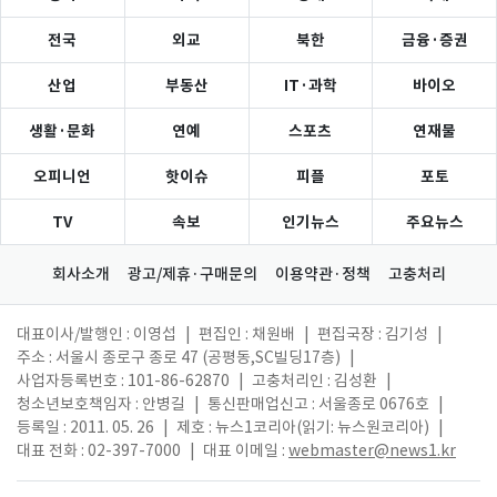
전국
외교
북한
금융·증권
산업
부동산
IT·과학
바이오
생활·문화
연예
스포츠
연재물
오피니언
핫이슈
피플
포토
TV
속보
인기뉴스
주요뉴스
회사소개
광고/제휴·구매문의
이용약관·정책
고충처리
대표이사/발행인 : 이영섭
|
편집인 : 채원배
|
편집국장 : 김기성
|
주소 : 서울시 종로구 종로 47 (공평동,SC빌딩17층)
|
사업자등록번호 : 101-86-62870
|
고충처리인 : 김성환
|
청소년보호책임자 : 안병길
|
통신판매업신고 : 서울종로 0676호
|
등록일 : 2011. 05. 26
|
제호 : 뉴스1코리아(읽기: 뉴스원코리아)
|
대표 전화 : 02-397-7000
|
대표 이메일 :
webmaster@news1.kr