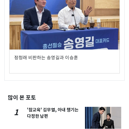
정청래 비판하는 송영길과 이승훈
많이 본 포토
'참교육' 김무열, 아내 챙기는
1
다정한 남편