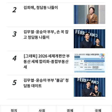
김희애, 청담동 나들이
2
김무열·윤승아 부부, 손 꼭 잡
3
고 청담동 나들이
[그래픽] 2026 세제개편안 부
4
동산 세제 합리화-종합부동산
세
김무열·윤승아 부부 '불금' 청
5
담동 데이트
정치
사회
경제
국제