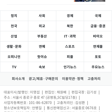
정치
사회
경제
국제
전국
외교
북한
금융·증권
산업
부동산
IT·과학
바이오
생활·문화
연예
스포츠
연재물
오피니언
핫이슈
피플
포토
TV
속보
인기뉴스
주요뉴스
회사소개
광고/제휴·구매문의
이용약관·정책
고충처리
대표이사/발행인 : 이영섭
|
편집인 : 채원배
|
편집국장 : 김기성
|
주소 : 서울시 종로구 종로 47 (공평동,SC빌딩17층)
|
사업자등록번호 : 101-86-62870
|
고충처리인 : 김성환
|
청소년보호책임자 : 안병길
|
통신판매업신고 : 서울종로 0676호
|