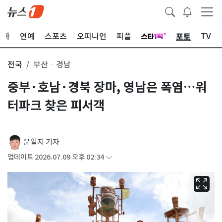
포토
문화
연예
스포츠
오피니언
피플
TV
전국
부산ㆍ경남
중부·호남·경북 장마, 영남은 폭염…워
터파크 찾은 피서객
윤일지 기자
업데이트 2026.07.09 오후 02:34