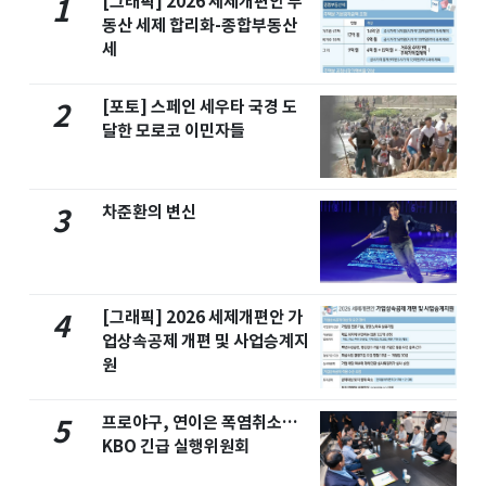
[그래픽] 2026 세제개편안 부
1
동산 세제 합리화-종합부동산
세
[포토] 스페인 세우타 국경 도
2
달한 모로코 이민자들
차준환의 변신
3
[그래픽] 2026 세제개편안 가
4
업상속공제 개편 및 사업승계지
원
프로야구, 연이은 폭염취소…
5
KBO 긴급 실행위원회