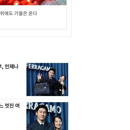
위에도 가을은 온다
, 언제나
느 멋진 여