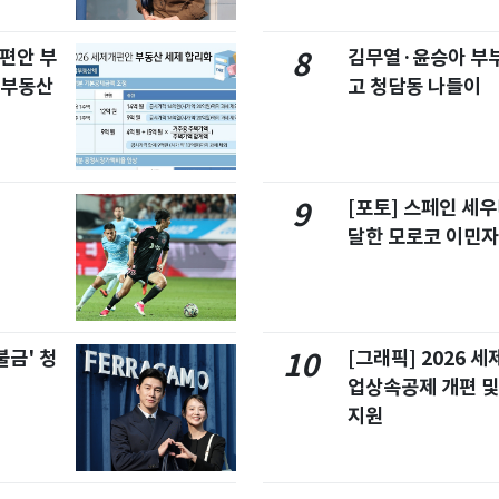
개편안 부
김무열·윤승아 부부,
8
합부동산
고 청담동 나들이
[포토] 스페인 세우
9
달한 모로코 이민
불금' 청
[그래픽] 2026 
10
업상속공제 개편 및
지원