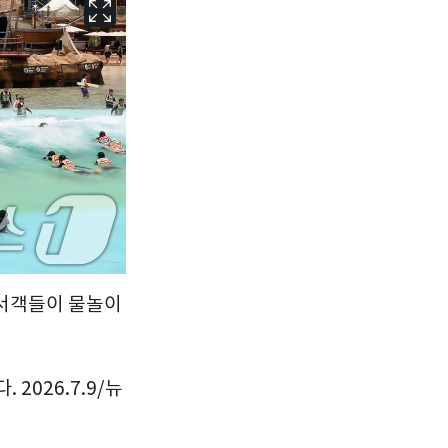
서울
27
℃
부산
29
℃
대구
29
℃
인천
29
℃
광주
28
℃
대전
28
℃
울산
28
℃
강릉
21
℃
피서객들이 물놀이
제주
29
℃
2026.7.9/뉴