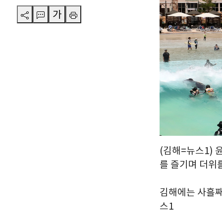
가
(김해=뉴스1) 
를 즐기며 더위를
김해에는 사흘째 
스1