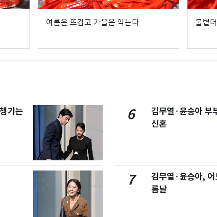
여름은 뜨겁고 가을은 익는다
불볕더
 챙기는
김무열·윤승아 부부
6
신혼
김무열·윤승아, 어
7
름날