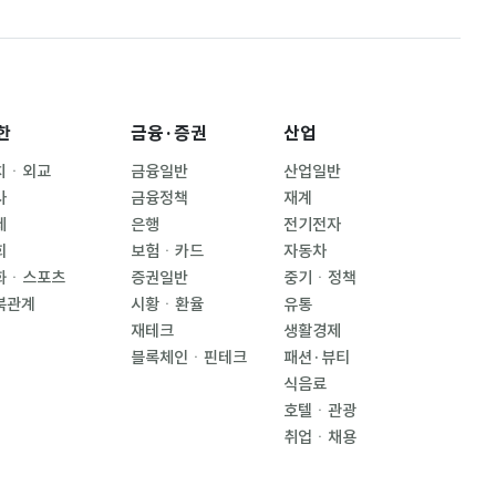
한
금융·증권
산업
치ㆍ외교
금융일반
산업일반
사
금융정책
재계
제
은행
전기전자
회
보험ㆍ카드
자동차
화ㆍ스포츠
증권일반
중기ㆍ정책
북관계
시황ㆍ환율
유통
재테크
생활경제
블록체인ㆍ핀테크
패션·뷰티
식음료
호텔ㆍ관광
취업ㆍ채용