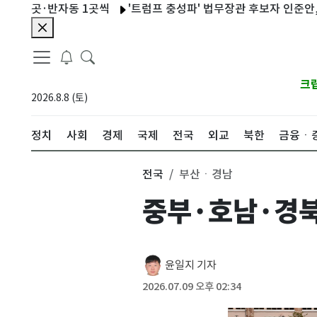
5곳·반자동 1곳씩
'트럼프 충성파' 법무장관 후보자 인준안, 美 
크
2026.8.8 (토)
정치
사회
경제
국제
전국
외교
북한
금융ㆍ
전국
부산ㆍ경남
중부·호남·경북
윤일지 기자
2026.07.09 오후 02:34