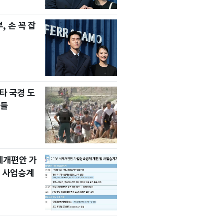
 손 꼭 잡
타 국경 도
자들
세제개편안 가
 사업승계