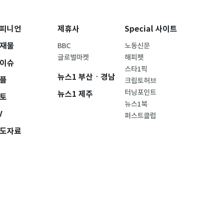
피니언
제휴사
Special 사이트
재물
BBC
노동신문
글로벌마켓
해피펫
이슈
스타1픽
뉴스1 부산ㆍ경남
플
크립토허브
터닝포인트
뉴스1 제주
토
뉴스1북
V
퍼스트클럽
도자료