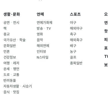
생활·문화
연예
스포츠
오
연
공연ㆍ전시
연예가화제
야구
책
방송ㆍTV
해외야구
핫
종교
영화
축구
피
국가유산ㆍ학술
음악
해외축구
문화일반
해외연예
배구
포
언론
인터뷰
농구
T
건강정보
N스타일
골프
여행ㆍ레저
종목일반
보
운세ㆍ명언
도로ㆍ교통
반려동물
자동차생활ㆍ시승기
음식ㆍ맛집