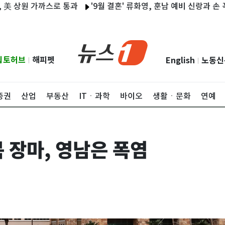
상원 가까스로 통과
'9월 결혼' 류화영, 훈남 예비 신랑과 손 꼭 잡고
립토허브
해피펫
English
노동신
|
|
증권
산업
부동산
ITㆍ과학
바이오
생활ㆍ문화
연예
 장마, 영남은 폭염