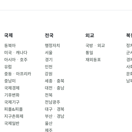
국제
전국
외교
북
동북아
행정자치
국방ㆍ외교
정
미국ㆍ캐나다
서울
통일
군
아시아ㆍ호주
경기
재외동포
경
유럽
인천
사
중동ㆍ아프리카
강원
문
중남미
세종ㆍ충북
남
국제경제
대전ㆍ충남
기후변화
전북
국제기구
전남광주
피플&피플
대구ㆍ경북
지구촌화제
부산ㆍ경남
국제일반
울산
제주