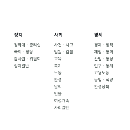
정치
사회
경제
청와대ㆍ총리실
사건ㆍ사고
경제ㆍ정책
국회ㆍ정당
법원ㆍ검찰
재정ㆍ통화
감사원ㆍ위원회
교육
산업ㆍ통상
정치일반
복지
인구ㆍ통계
노동
고용노동
환경
농업ㆍ식량
날씨
환경정책
인물
여성가족
사회일반