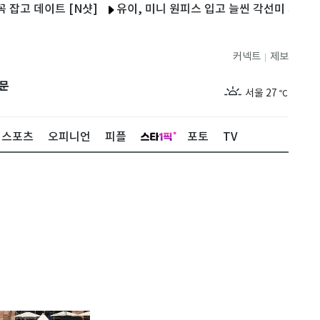
 데이트 [N샷]
유이, 미니 원피스 입고 늘씬 각선미 자랑…근황 공
커넥트
제보
|
제주
29
℃
문
서울
27
℃
부산
29
℃
스포츠
오피니언
피플
포토
TV
대구
29
℃
인천
29
℃
광주
28
℃
대전
28
℃
울산
28
℃
강릉
21
℃
제주
29
℃