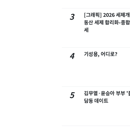
[그래픽] 2026 세제
3
동산 세제 합리화-종
세
기성용, 어디로?
4
김무열·윤승아 부부 '
5
담동 데이트