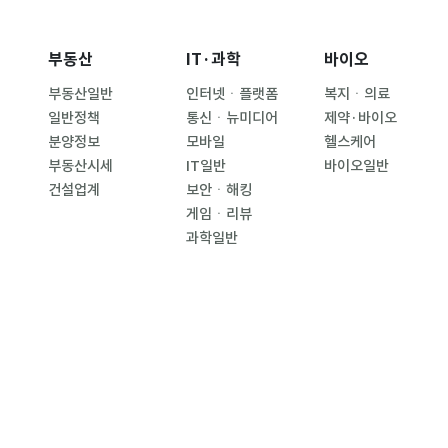
부동산
IT·과학
바이오
부동산일반
인터넷ㆍ플랫폼
복지ㆍ의료
일반정책
통신ㆍ뉴미디어
제약·바이오
분양정보
모바일
헬스케어
부동산시세
IT일반
바이오일반
건설업계
보안ㆍ해킹
게임ㆍ리뷰
과학일반