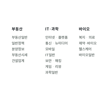
부동산
IT·과학
바이오
부동산일반
인터넷ㆍ플랫폼
복지ㆍ의료
일반정책
통신ㆍ뉴미디어
제약·바이오
분양정보
모바일
헬스케어
부동산시세
IT일반
바이오일반
건설업계
보안ㆍ해킹
게임ㆍ리뷰
과학일반