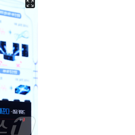
서울
30
℃
부산
27
℃
대구
28
℃
인천
29
℃
광주
27
℃
대전
28
℃
울산
26
℃
강릉
24
℃
제주
26
℃