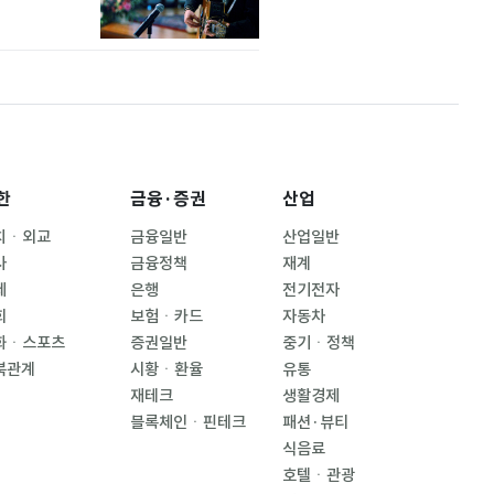
한
금융·증권
산업
치ㆍ외교
금융일반
산업일반
사
금융정책
재계
제
은행
전기전자
회
보험ㆍ카드
자동차
화ㆍ스포츠
증권일반
중기ㆍ정책
북관계
시황ㆍ환율
유통
재테크
생활경제
블록체인ㆍ핀테크
패션·뷰티
식음료
호텔ㆍ관광