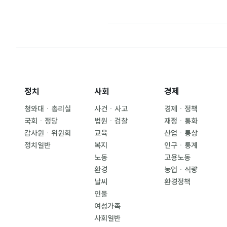
정치
사회
경제
청와대ㆍ총리실
사건ㆍ사고
경제ㆍ정책
국회ㆍ정당
법원ㆍ검찰
재정ㆍ통화
감사원ㆍ위원회
교육
산업ㆍ통상
정치일반
복지
인구ㆍ통계
노동
고용노동
환경
농업ㆍ식량
날씨
환경정책
인물
여성가족
사회일반