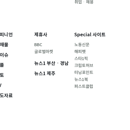
취업ㆍ채용
피니언
제휴사
Special 사이트
재물
BBC
노동신문
글로벌마켓
해피펫
이슈
스타1픽
뉴스1 부산ㆍ경남
플
크립토허브
터닝포인트
뉴스1 제주
토
뉴스1북
V
퍼스트클럽
도자료