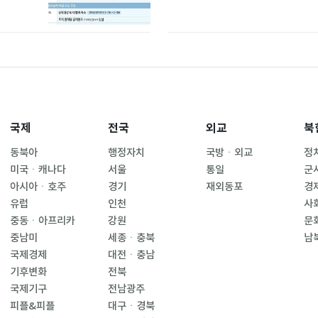
국제
전국
외교
북
동북아
행정자치
국방ㆍ외교
정
미국ㆍ캐나다
서울
통일
군
아시아ㆍ호주
경기
재외동포
경
유럽
인천
사
중동ㆍ아프리카
강원
문
중남미
세종ㆍ충북
남
국제경제
대전ㆍ충남
기후변화
전북
국제기구
전남광주
피플&피플
대구ㆍ경북