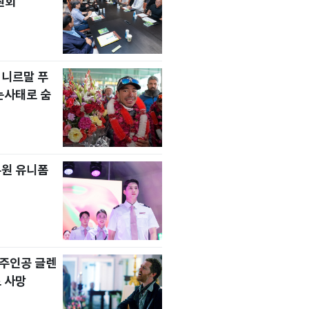
원회
 니르말 푸
눈사태로 숨
무원 유니폼
' 주인공 글렌
 사망