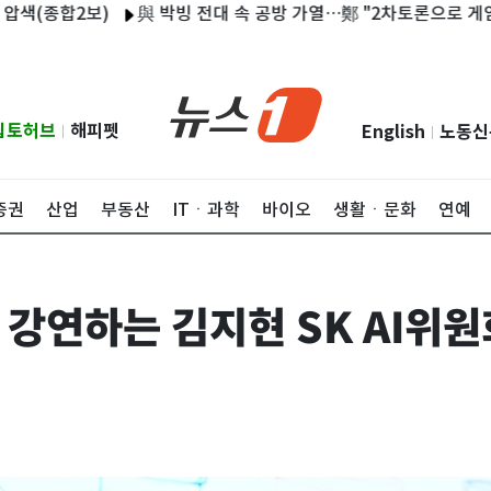
합2보)
與 박빙 전대 속 공방 가열…鄭 "2차토론으로 게임 끝" 金 
립토허브
해피펫
English
노동신
|
|
증권
산업
부동산
ITㆍ과학
바이오
생활ㆍ문화
연예
강연하는 김지현 SK AI위원