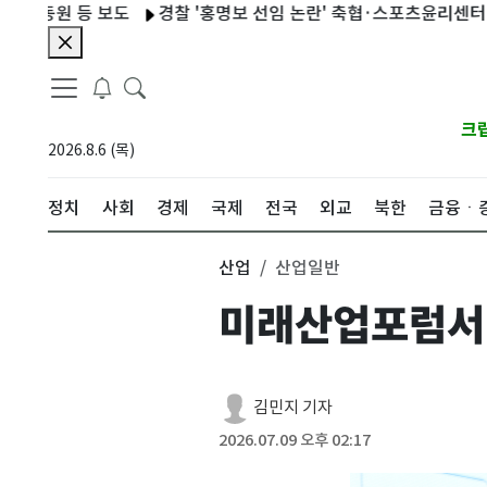
 등 보도
경찰 '홍명보 선임 논란' 축협·스포츠윤리센터 압색(종
크
2026.8.6 (목)
정치
사회
경제
국제
전국
외교
북한
금융ㆍ
산업
산업일반
미래산업포럼서 
김민지 기자
2026.07.09 오후 02:17