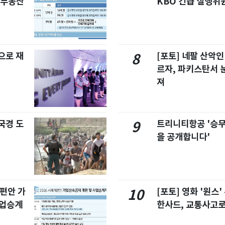
합부동산
KBO 긴급 실행위
으로 재
[포토] 네팔 산악인
8
르자, 파키스탄서 
져
국경 도
트리니티항공 '승
9
을 공개합니다'
개편안 가
[포토] 영화 '원스
10
사업승계
한사드, 교통사고로