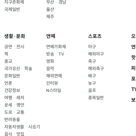
지구촌화제
부산ㆍ경남
국제일반
울산
제주
생활·문화
연예
스포츠
오
연
공연ㆍ전시
연예가화제
야구
책
방송ㆍTV
해외야구
핫
종교
영화
축구
피
국가유산ㆍ학술
음악
해외축구
문화일반
해외연예
배구
포
언론
인터뷰
농구
T
건강정보
N스타일
골프
여행ㆍ레저
종목일반
보
운세ㆍ명언
도로ㆍ교통
반려동물
자동차생활ㆍ시승기
음식ㆍ맛집