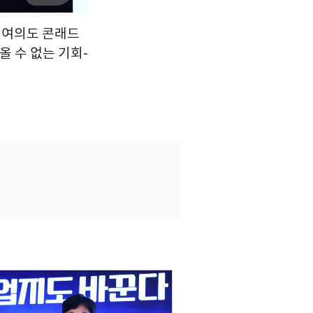
울 여의도 콘래드
올 수 없는 기회-