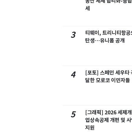
동산 세제 합리화-종
세
티웨이, 트리니티항공
3
탄생…유니폼 공개
[포토] 스페인 세우타 
4
달한 모로코 이민자들
[그래픽] 2026 세제
5
업상속공제 개편 및 
지원