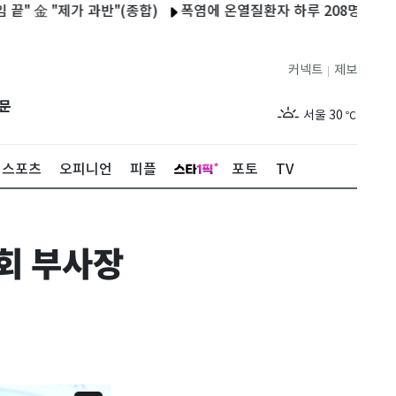
"제가 과반"(종합)
폭염에 온열질환자 하루 208명…1명 사망
커넥트
제보
|
제주
26
℃
문
서울
30
℃
부산
27
℃
스포츠
오피니언
피플
포토
TV
대구
28
℃
인천
29
℃
회 부사장
광주
27
℃
대전
28
℃
울산
26
℃
강릉
24
℃
제주
26
℃