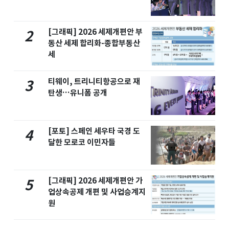
[그래픽] 2026 세제개편안 부
2
동산 세제 합리화-종합부동산
세
티웨이, 트리니티항공으로 재
3
탄생…유니폼 공개
[포토] 스페인 세우타 국경 도
4
달한 모로코 이민자들
[그래픽] 2026 세제개편안 가
5
업상속공제 개편 및 사업승계지
원