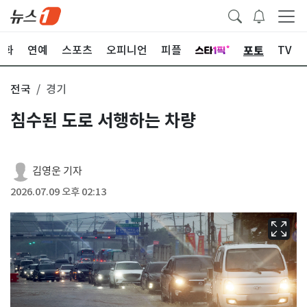
포토
문화
연예
스포츠
오피니언
피플
TV
전국
경기
침수된 도로 서행하는 차량
김영운 기자
2026.07.09 오후 02:13