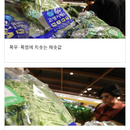
폭우·폭염에 치솟는 채솟값