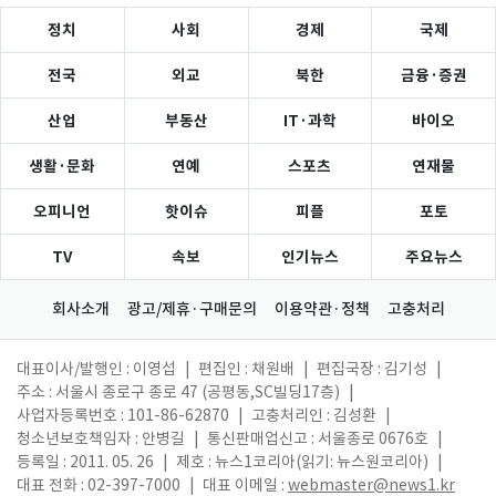
정치
사회
경제
국제
전국
외교
북한
금융·증권
산업
부동산
IT·과학
바이오
생활·문화
연예
스포츠
연재물
오피니언
핫이슈
피플
포토
TV
속보
인기뉴스
주요뉴스
회사소개
광고/제휴·구매문의
이용약관·정책
고충처리
대표이사/발행인 : 이영섭
|
편집인 : 채원배
|
편집국장 : 김기성
|
주소 : 서울시 종로구 종로 47 (공평동,SC빌딩17층)
|
사업자등록번호 : 101-86-62870
|
고충처리인 : 김성환
|
청소년보호책임자 : 안병길
|
통신판매업신고 : 서울종로 0676호
|
등록일 : 2011. 05. 26
|
제호 : 뉴스1코리아(읽기: 뉴스원코리아)
|
대표 전화 : 02-397-7000
|
대표 이메일 :
webmaster@news1.kr