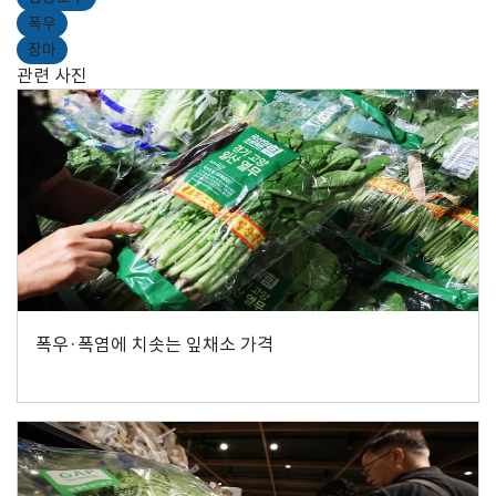
폭우
장마
관련 사진
폭우·폭염에 치솟는 잎채소 가격