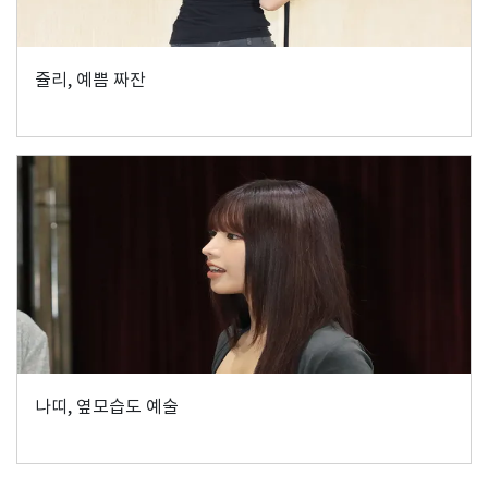
쥴리, 예쁨 짜잔
나띠, 옆모습도 예술