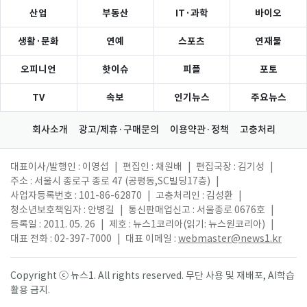
산업
부동산
IT·과학
바이오
생활·문화
연예
스포츠
연재물
오피니언
핫이슈
피플
포토
TV
속보
인기뉴스
주요뉴스
회사소개
광고/제휴·구매문의
이용약관·정책
고충처리
대표이사/발행인 : 이영섭
|
편집인 : 채원배
|
편집국장 : 김기성
|
주소 : 서울시 종로구 종로 47 (공평동,SC빌딩17층)
|
사업자등록번호 : 101-86-62870
|
고충처리인 : 김성환
|
청소년보호책임자 : 안병길
|
통신판매업신고 : 서울종로 0676호
|
등록일 : 2011. 05. 26
|
제호 : 뉴스1코리아(읽기: 뉴스원코리아)
|
대표 전화 : 02-397-7000
|
대표 이메일 :
webmaster@news1.kr
Copyright ⓒ 뉴스1. All rights reserved. 무단 사용 및 재배포, AI학습
활용 금지.