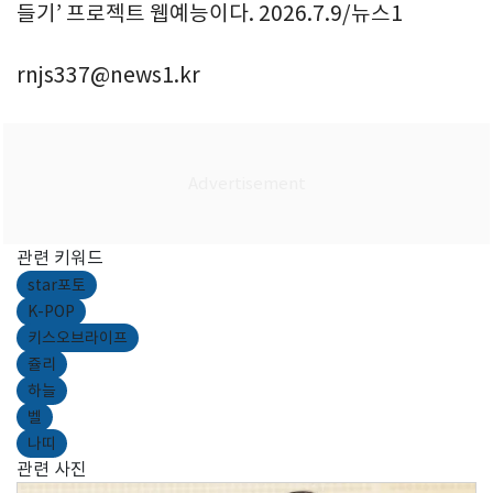
들기’ 프로젝트 웹예능이다. 2026.7.9/뉴스1
rnjs337@news1.kr
관련 키워드
star포토
K-POP
키스오브라이프
쥴리
하늘
벨
나띠
관련 사진