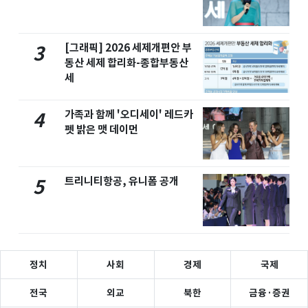
[그래픽] 2026 세제개편안 부
3
동산 세제 합리화-종합부동산
세
가족과 함께 '오디세이' 레드카
4
펫 밝은 맷 데이먼
트리니티항공, 유니폼 공개
5
정치
사회
경제
국제
전국
외교
북한
금융·증권