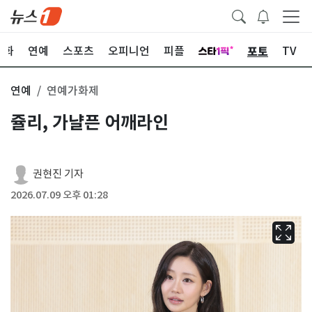
포토
문화
연예
스포츠
오피니언
피플
TV
연예
연예가화제
쥴리, 가냘픈 어깨라인
권현진 기자
2026.07.09 오후 01:28