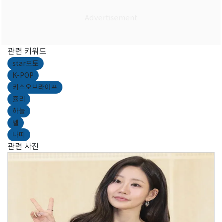
관련 키워드
star포토
K-POP
키스오브라이프
쥴리
하늘
벨
나띠
관련 사진