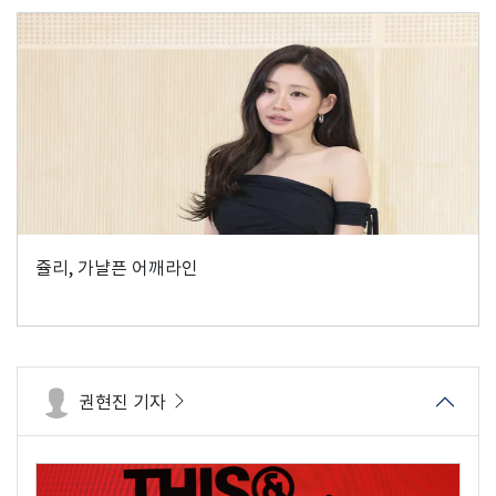
쥴리, 가냘픈 어깨라인
권현진 기자