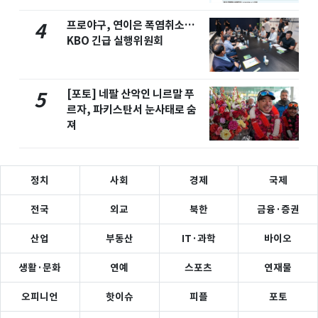
프로야구, 연이은 폭염취소…
4
KBO 긴급 실행위원회
[포토] 네팔 산악인 니르말 푸
5
르자, 파키스탄서 눈사태로 숨
져
정치
사회
경제
국제
전국
외교
북한
금융·증권
산업
부동산
IT·과학
바이오
생활·문화
연예
스포츠
연재물
오피니언
핫이슈
피플
포토