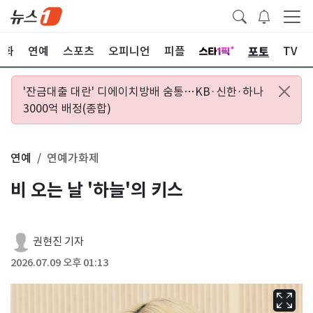
포토
문화
연예
스포츠
오피니언
피플
TV
'잔금대출 대란' 디에이치방배 숨통…KB·신한·하나
3000억 배정(종합)
연예
연예가화제
비 오는 날 '하늘'의 키스
권현진 기자
2026.07.09 오후 01:13