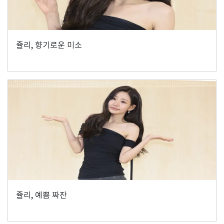
쥴리, 향기로운 미소
쥴리, 예쁨 짜잔