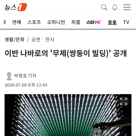
포토
문화
연예
스포츠
오피니언
피플
TV
생활/문화
공연ㆍ전시
이반 나바로의 '무제(쌍둥이 빌딩)' 공개
박정호 기자
2026.07.09 오후 12:43