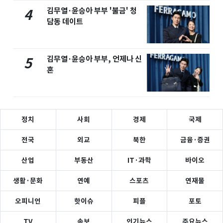
김무열·윤승아 부부 '불금' 청
4
담동 데이트
김무열·윤승아 부부, 언제나 신
5
혼
정치
사회
경제
국제
전국
외교
북한
금융·증권
산업
부동산
IT·과학
바이오
생활·문화
연예
스포츠
연재물
오피니언
핫이슈
피플
포토
TV
속보
인기뉴스
주요뉴스