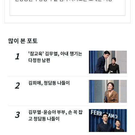
많이 본 포토
'참교육' 김무열, 아내 챙기는
1
다정한 남편
김희애, 청담동 나들이
2
김무열·윤승아 부부, 손 꼭 잡
3
고 청담동 나들이