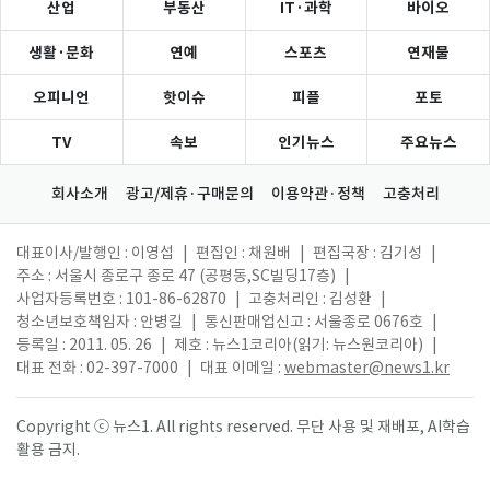
산업
부동산
IT·과학
바이오
생활·문화
연예
스포츠
연재물
오피니언
핫이슈
피플
포토
TV
속보
인기뉴스
주요뉴스
회사소개
광고/제휴·구매문의
이용약관·정책
고충처리
대표이사/발행인 : 이영섭
|
편집인 : 채원배
|
편집국장 : 김기성
|
주소 : 서울시 종로구 종로 47 (공평동,SC빌딩17층)
|
사업자등록번호 : 101-86-62870
|
고충처리인 : 김성환
|
청소년보호책임자 : 안병길
|
통신판매업신고 : 서울종로 0676호
|
등록일 : 2011. 05. 26
|
제호 : 뉴스1코리아(읽기: 뉴스원코리아)
|
대표 전화 : 02-397-7000
|
대표 이메일 :
webmaster@news1.kr
Copyright ⓒ 뉴스1. All rights reserved. 무단 사용 및 재배포, AI학습
활용 금지.