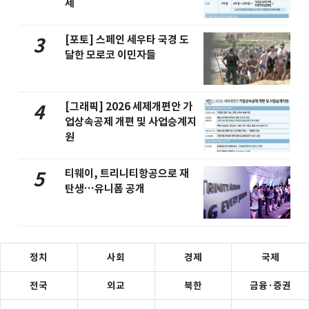
세
[포토] 스페인 세우타 국경 도
3
달한 모로코 이민자들
[그래픽] 2026 세제개편안 가
4
업상속공제 개편 및 사업승계지
원
티웨이, 트리니티항공으로 재
5
탄생…유니폼 공개
정치
사회
경제
국제
전국
외교
북한
금융·증권