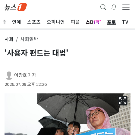
포토
문화
연예
스포츠
오피니언
피플
TV
사회
사회일반
'사용자 편드는 대법'
이광호 기자
2026.07.09 오후 12:26