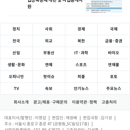
업상속공제 개편 및 사업승계지
원
정치
사회
경제
국제
전국
외교
북한
금융·증권
산업
부동산
IT·과학
바이오
생활·문화
연예
스포츠
연재물
오피니언
핫이슈
피플
포토
TV
속보
인기뉴스
주요뉴스
회사소개
광고/제휴·구매문의
이용약관·정책
고충처리
대표이사/발행인 : 이영섭
|
편집인 : 채원배
|
편집국장 : 김기성
|
주소 : 서울시 종로구 종로 47 (공평동,SC빌딩17층)
|
사업자등록번호 : 101-86-62870
|
고충처리인 : 김성환
|