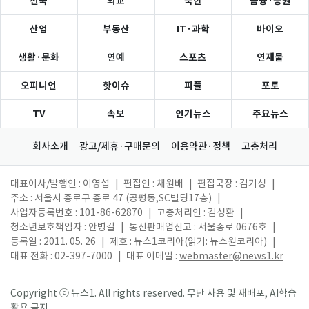
전국
외교
북한
금융·증권
산업
부동산
IT·과학
바이오
생활·문화
연예
스포츠
연재물
오피니언
핫이슈
피플
포토
TV
속보
인기뉴스
주요뉴스
회사소개
광고/제휴·구매문의
이용약관·정책
고충처리
대표이사/발행인 : 이영섭
|
편집인 : 채원배
|
편집국장 : 김기성
|
주소 : 서울시 종로구 종로 47 (공평동,SC빌딩17층)
|
사업자등록번호 : 101-86-62870
|
고충처리인 : 김성환
|
청소년보호책임자 : 안병길
|
통신판매업신고 : 서울종로 0676호
|
등록일 : 2011. 05. 26
|
제호 : 뉴스1코리아(읽기: 뉴스원코리아)
|
대표 전화 : 02-397-7000
|
대표 이메일 :
webmaster@news1.kr
Copyright ⓒ 뉴스1. All rights reserved. 무단 사용 및 재배포, AI학습
활용 금지.