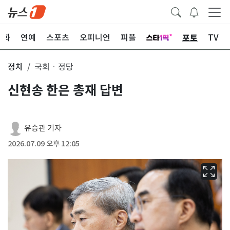
포토
문화
연예
스포츠
오피니언
피플
TV
정치
국회ㆍ정당
신현송 한은 총재 답변
유승관 기자
2026.07.09 오후 12:05