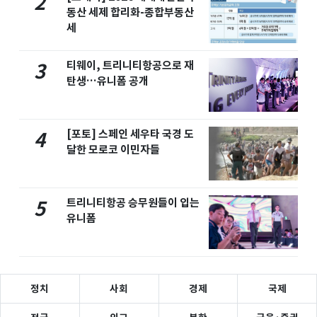
2
동산 세제 합리화-종합부동산
세
티웨이, 트리니티항공으로 재
3
탄생…유니폼 공개
[포토] 스페인 세우타 국경 도
4
달한 모로코 이민자들
트리니티항공 승무원들이 입는
5
유니폼
정치
사회
경제
국제