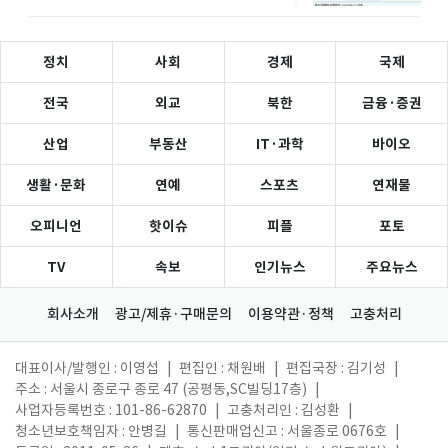
정치
사회
경제
국제
전국
외교
북한
금융·증권
산업
부동산
IT·과학
바이오
생활·문화
연예
스포츠
연재물
오피니언
핫이슈
피플
포토
TV
속보
인기뉴스
주요뉴스
회사소개
광고/제휴·구매문의
이용약관·정책
고충처리
대표이사/발행인 : 이영섭
|
편집인 : 채원배
|
편집국장 : 김기성
|
주소 : 서울시 종로구 종로 47 (공평동,SC빌딩17층)
|
사업자등록번호 : 101-86-62870
|
고충처리인 : 김성환
|
청소년보호책임자 : 안병길
|
통신판매업신고 : 서울종로 0676호
|