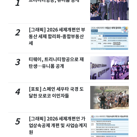
트리니티항공, 유니폼 공개
1
[그래픽] 2026 세제개편안 부
2
동산 세제 합리화-종합부동산
세
티웨이, 트리니티항공으로 재
3
탄생…유니폼 공개
[포토] 스페인 세우타 국경 도
4
달한 모로코 이민자들
[그래픽] 2026 세제개편안 가
5
업상속공제 개편 및 사업승계지
원