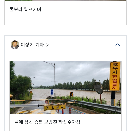
물보라 일으키며
이성기 기자
물에 잠긴 증평 보강천 하상주차장