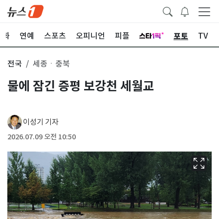
포토
문화
연예
스포츠
오피니언
피플
TV
전국
세종ㆍ충북
물에 잠긴 증평 보강천 세월교
이성기 기자
2026.07.09 오전 10:50