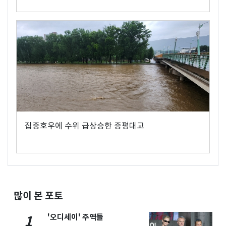
집중호우에 수위 급상승한 증평대교
많이 본 포토
'오디세이' 주역들
1