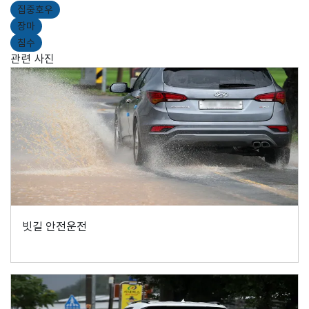
집중호우
장마
침수
관련 사진
빗길 안전운전