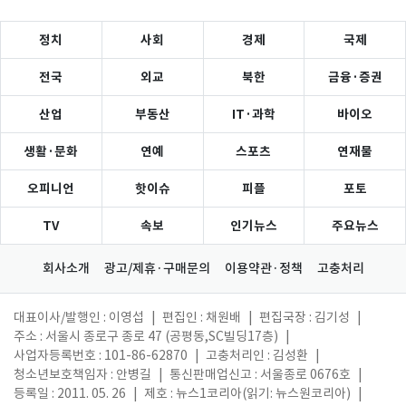
정치
사회
경제
국제
전국
외교
북한
금융·증권
산업
부동산
IT·과학
바이오
생활·문화
연예
스포츠
연재물
오피니언
핫이슈
피플
포토
TV
속보
인기뉴스
주요뉴스
회사소개
광고/제휴·구매문의
이용약관·정책
고충처리
대표이사/발행인 : 이영섭
|
편집인 : 채원배
|
편집국장 : 김기성
|
주소 : 서울시 종로구 종로 47 (공평동,SC빌딩17층)
|
사업자등록번호 : 101-86-62870
|
고충처리인 : 김성환
|
청소년보호책임자 : 안병길
|
통신판매업신고 : 서울종로 0676호
|
등록일 : 2011. 05. 26
|
제호 : 뉴스1코리아(읽기: 뉴스원코리아)
|