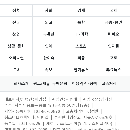
정치
사회
경제
국제
전국
외교
북한
금융·증권
산업
부동산
IT·과학
바이오
생활·문화
연예
스포츠
연재물
오피니언
핫이슈
피플
포토
TV
속보
인기뉴스
주요뉴스
회사소개
광고/제휴·구매문의
이용약관·정책
고충처리
대표이사/발행인 : 이영섭
|
편집인 : 채원배
|
편집국장 : 김기성
|
주소 : 서울시 종로구 종로 47 (공평동,SC빌딩17층)
|
사업자등록번호 : 101-86-62870
|
고충처리인 : 김성환
|
청소년보호책임자 : 안병길
|
통신판매업신고 : 서울종로 0676호
|
등록일 : 2011. 05. 26
|
제호 : 뉴스1코리아(읽기: 뉴스원코리아)
|
대표 전화 : 02-397-7000
|
대표 이메일 :
webmaster@news1.kr