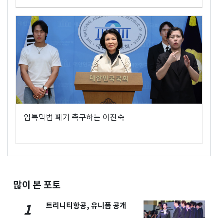
입특막법 폐기 촉구하는 이진숙
많이 본 포토
트리니티항공, 유니폼 공개
1