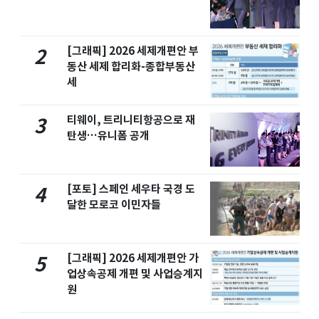
[그래픽] 2026 세제개편안 부
2
동산 세제 합리화-종합부동산
세
티웨이, 트리니티항공으로 재
3
탄생…유니폼 공개
[포토] 스페인 세우타 국경 도
4
달한 모로코 이민자들
[그래픽] 2026 세제개편안 가
5
업상속공제 개편 및 사업승계지
원