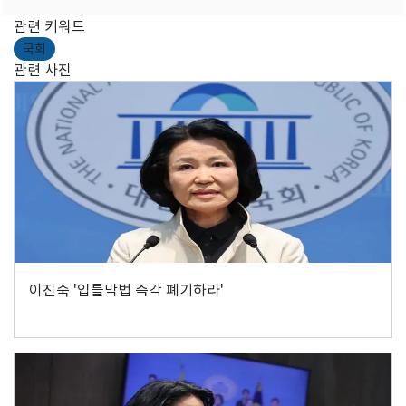
관련 키워드
국회
관련 사진
이진숙 '입틀막법 즉각 폐기하라'