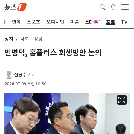
포토
문화
연예
스포츠
오피니언
피플
TV
정치
국회ㆍ정당
민병덕, 홈플러스 회생방안 논의
신웅수 기자
2026.07.09 오전 10:30