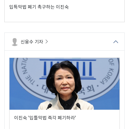
입특막법 폐기 촉구하는 이진숙
신웅수 기자
이진숙 '입틀막법 즉각 폐기하라'