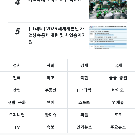
4
[그래픽] 2026 세제개편안 가
5
업상속공제 개편 및 사업승계지
원
정치
사회
경제
국제
전국
외교
북한
금융·증권
산업
부동산
IT·과학
바이오
생활·문화
연예
스포츠
연재물
오피니언
핫이슈
피플
포토
TV
속보
인기뉴스
주요뉴스