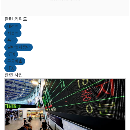
관련 키워드
대전역
서울역
폭우
일반열차중단
KTX
무궁화호
ITX
관련 사진