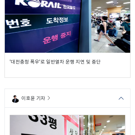
'대전충청 폭우'로 일반열차 운행 지연 및 중단
이호윤 기자