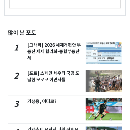
많이 본 포토
[그래픽] 2026 세제개편안 부
1
동산 세제 합리화-종합부동산
세
[포토] 스페인 세우타 국경 도
2
달한 모로코 이민자들
기성용, 어디로?
3
가맥축제 오셔서 더위 식혀요