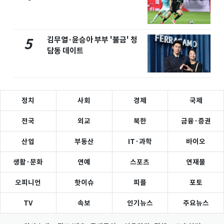
김무열·윤승아 부부 '불금' 청
5
담동 데이트
정치
사회
경제
국제
전국
외교
북한
금융·증권
산업
부동산
IT·과학
바이오
생활·문화
연예
스포츠
연재물
오피니언
핫이슈
피플
포토
TV
속보
인기뉴스
주요뉴스