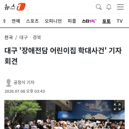
포토
문화
연예
스포츠
오피니언
피플
TV
전국
대구ㆍ경북
대구 '장애전담 어린이집 학대사건' 기자
회견
공정식 기자
2026.07.08 오후 03:43