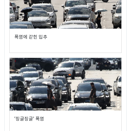
폭염에 갇힌 입추
'징글징글' 폭염