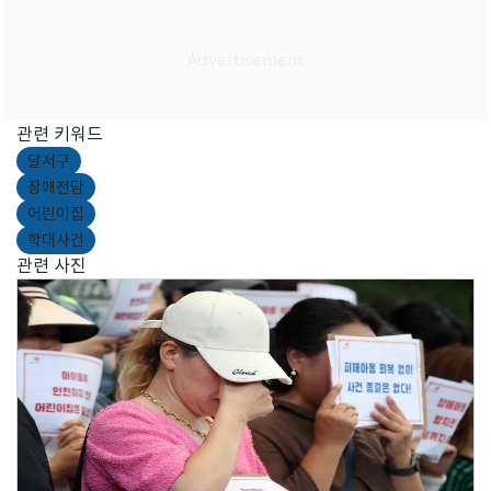
관련 키워드
달서구
장애전담
어린이집
학대사건
관련 사진