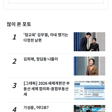
많이 본 포토
'참교육' 김무열, 아내 챙기는
1
다정한 남편
김희애, 청담동 나들이
2
[그래픽] 2026 세제개편안 부
3
동산 세제 합리화-종합부동산
세
기성용, 어디로?
4