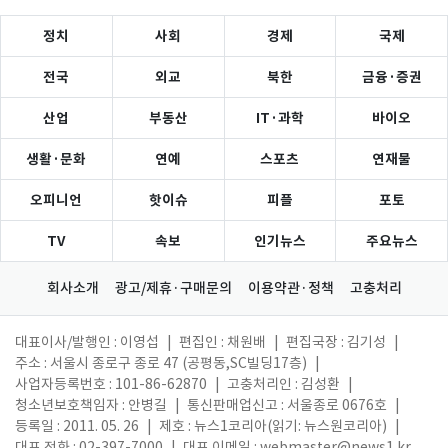
정치
사회
경제
국제
전국
외교
북한
금융·증권
산업
부동산
IT·과학
바이오
생활·문화
연예
스포츠
연재물
오피니언
핫이슈
피플
포토
TV
속보
인기뉴스
주요뉴스
회사소개
광고/제휴·구매문의
이용약관·정책
고충처리
대표이사/발행인 : 이영섭
|
편집인 : 채원배
|
편집국장 : 김기성
|
주소 : 서울시 종로구 종로 47 (공평동,SC빌딩17층)
|
사업자등록번호 : 101-86-62870
|
고충처리인 : 김성환
|
청소년보호책임자 : 안병길
|
통신판매업신고 : 서울종로 0676호
|
등록일 : 2011. 05. 26
|
제호 : 뉴스1코리아(읽기: 뉴스원코리아)
|
대표 전화 : 02-397-7000
|
대표 이메일 :
webmaster@news1.kr