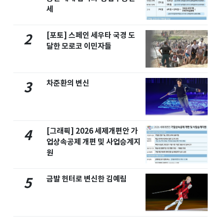
세
[포토] 스페인 세우타 국경 도
2
달한 모로코 이민자들
차준환의 변신
3
[그래픽] 2026 세제개편안 가
4
업상속공제 개편 및 사업승계지
원
금발 헌터로 변신한 김예림
5