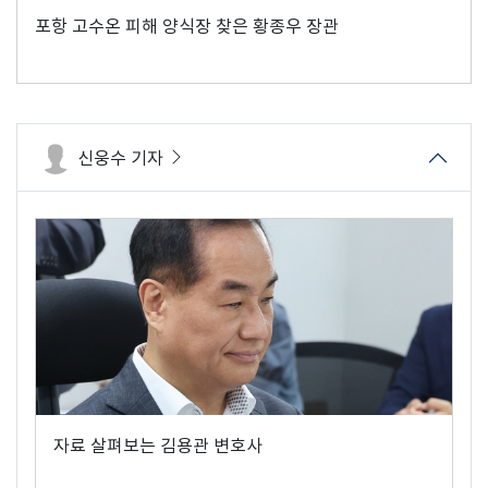
포항 고수온 피해 양식장 찾은 황종우 장관
신웅수 기자
자료 살펴보는 김용관 변호사