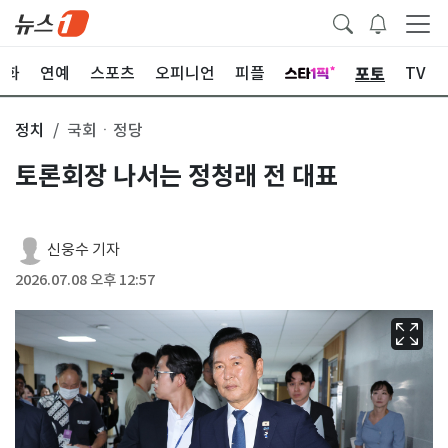
포토
문화
연예
스포츠
오피니언
피플
TV
정치
국회ㆍ정당
토론회장 나서는 정청래 전 대표
신웅수 기자
2026.07.08 오후 12:57