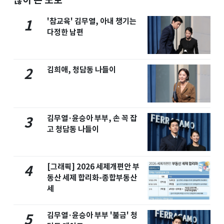
'참교육' 김무열, 아내 챙기는
1
다정한 남편
김희애, 청담동 나들이
2
김무열·윤승아 부부, 손 꼭 잡
3
고 청담동 나들이
[그래픽] 2026 세제개편안 부
4
동산 세제 합리화-종합부동산
세
김무열·윤승아 부부 '불금' 청
5