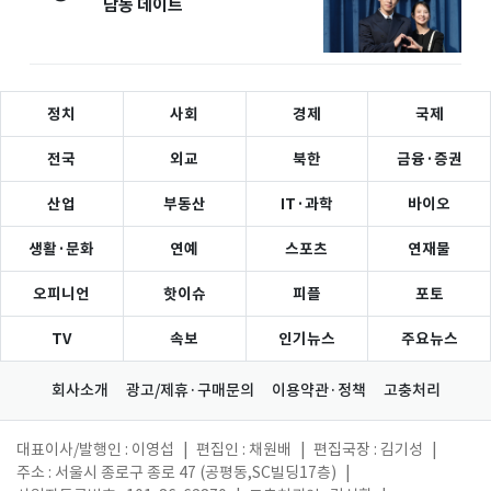
담동 데이트
정치
사회
경제
국제
전국
외교
북한
금융·증권
산업
부동산
IT·과학
바이오
생활·문화
연예
스포츠
연재물
오피니언
핫이슈
피플
포토
TV
속보
인기뉴스
주요뉴스
회사소개
광고/제휴·구매문의
이용약관·정책
고충처리
대표이사/발행인 : 이영섭
|
편집인 : 채원배
|
편집국장 : 김기성
|
주소 : 서울시 종로구 종로 47 (공평동,SC빌딩17층)
|