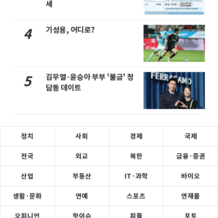
세
기성용, 어디로?
4
김무열·윤승아 부부 '불금' 청
5
담동 데이트
정치
사회
경제
국제
전국
외교
북한
금융·증권
산업
부동산
IT·과학
바이오
생활·문화
연예
스포츠
연재물
오피니언
핫이슈
피플
포토