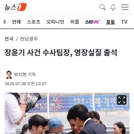
포토
문화
연예
스포츠
오피니언
피플
TV
전국
전남광주
장윤기 사건 수사팀장, 영장실질 출석
박지현 기자
2026.07.08 오전 10:27