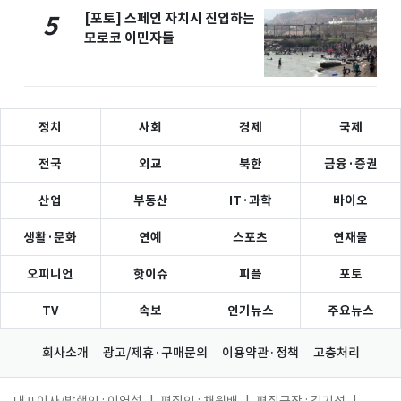
[포토] 스페인 자치시 진입하는
5
모로코 이민자들
정치
사회
경제
국제
전국
외교
북한
금융·증권
산업
부동산
IT·과학
바이오
생활·문화
연예
스포츠
연재물
오피니언
핫이슈
피플
포토
TV
속보
인기뉴스
주요뉴스
회사소개
광고/제휴·구매문의
이용약관·정책
고충처리