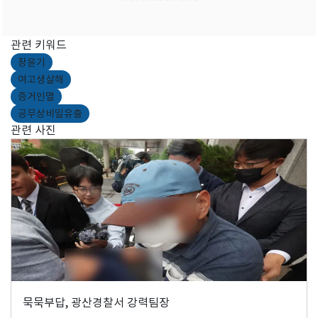
관련 키워드
장윤기
여고생살해
증거인멸
공무상비밀유출
관련 사진
묵묵부답, 광산경찰서 강력팀장