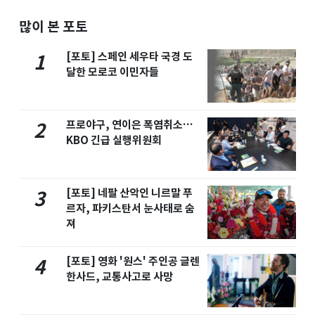
많이 본 포토
[포토] 스페인 세우타 국경 도
1
달한 모로코 이민자들
프로야구, 연이은 폭염취소…
2
KBO 긴급 실행위원회
[포토] 네팔 산악인 니르말 푸
3
르자, 파키스탄서 눈사태로 숨
져
[포토] 영화 '원스' 주인공 글렌
4
한사드, 교통사고로 사망