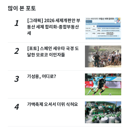
많이 본 포토
[그래픽] 2026 세제개편안 부
1
동산 세제 합리화-종합부동산
세
[포토] 스페인 세우타 국경 도
2
달한 모로코 이민자들
기성용, 어디로?
3
가맥축제 오셔서 더위 식혀요
4