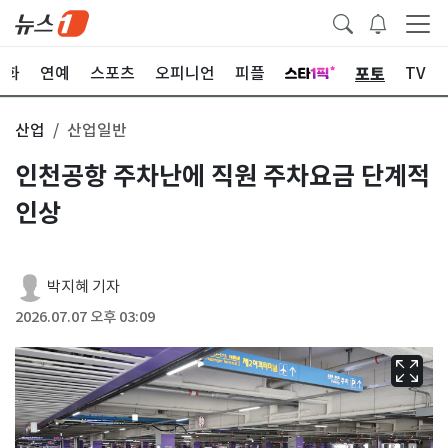
포토
문화
연예
스포츠
오피니언
피플
TV
산업
산업일반
인천공항 주차난에 직원 주차요금 단계적
인상
박지혜 기자
2026.07.07 오후 03:09