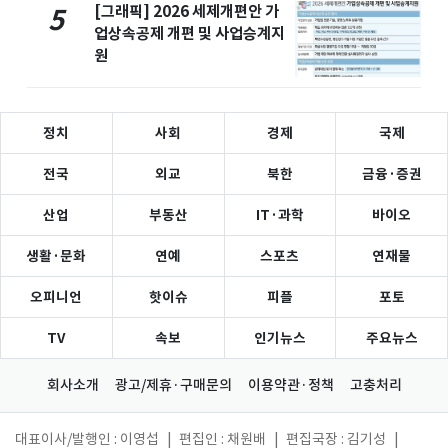
[그래픽] 2026 세제개편안 가
5
업상속공제 개편 및 사업승계지
원
정치
사회
경제
국제
전국
외교
북한
금융·증권
산업
부동산
IT·과학
바이오
생활·문화
연예
스포츠
연재물
오피니언
핫이슈
피플
포토
TV
속보
인기뉴스
주요뉴스
회사소개
광고/제휴·구매문의
이용약관·정책
고충처리
대표이사/발행인 : 이영섭
|
편집인 : 채원배
|
편집국장 : 김기성
|