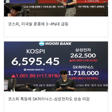
코스피, 미국발 훈풍에 3~4%대 급등
코스피 폭등에 SK하이닉스-삼성전자도 상승 마감