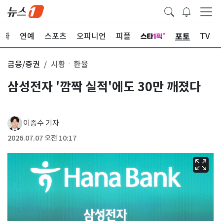
포토
문화
연예
스포츠
오피니언
피플
TV
금융/증권
시황ㆍ환율
삼성전자 '깜짝 실적'에도 30만 깨졌다
이종수 기자
2026.07.07 오전 10:17