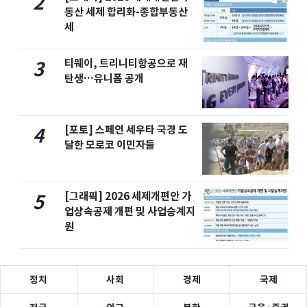
2
동산 세제 합리화-종합부동산
세
티웨이, 트리니티항공으로 재
3
탄생…유니폼 공개
[포토] 스페인 세우타 국경 도
4
달한 모로코 이민자들
[그래픽] 2026 세제개편안 가
5
업상속공제 개편 및 사업승계지
원
정치
사회
경제
국제