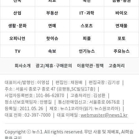
전국
외교
북한
금융·증권
산업
부동산
IT·과학
바이오
생활·문화
연예
스포츠
연재물
오피니언
핫이슈
피플
포토
TV
속보
인기뉴스
주요뉴스
회사소개
광고/제휴·구매문의
이용약관·정책
고충처리
대표이사/발행인 : 이영섭
|
편집인 : 채원배
|
편집국장 : 김기성
|
주소 : 서울시 종로구 종로 47 (공평동,SC빌딩17층)
|
사업자등록번호 : 101-86-62870
|
고충처리인 : 김성환
|
청소년보호책임자 : 안병길
|
통신판매업신고 : 서울종로 0676호
|
등록일 : 2011. 05. 26
|
제호 : 뉴스1코리아(읽기: 뉴스원코리아)
|
대표 전화 : 02-397-7000
|
대표 이메일 :
webmaster@news1.kr
Copyright ⓒ 뉴스1. All rights reserved. 무단 사용 및 재배포, AI학습
활용 금지.