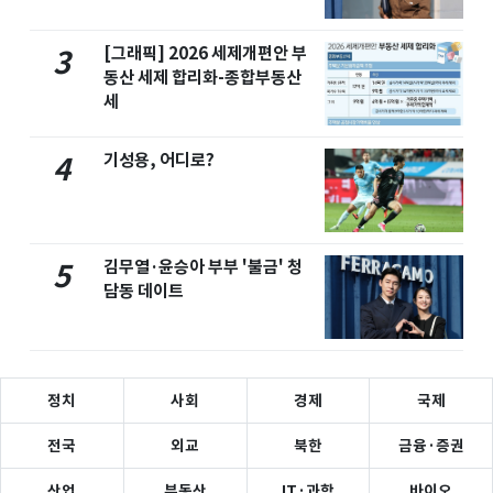
[그래픽] 2026 세제개편안 부
3
동산 세제 합리화-종합부동산
세
기성용, 어디로?
4
김무열·윤승아 부부 '불금' 청
5
담동 데이트
정치
사회
경제
국제
전국
외교
북한
금융·증권
산업
부동산
IT·과학
바이오