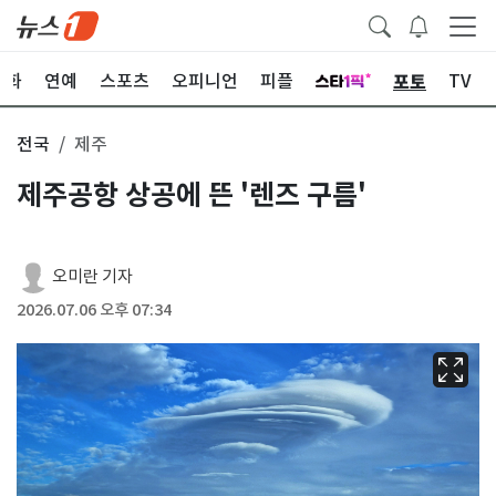
포토
문화
연예
스포츠
오피니언
피플
TV
전국
제주
제주공항 상공에 뜬 '렌즈 구름'
오미란 기자
2026.07.06 오후 07:34