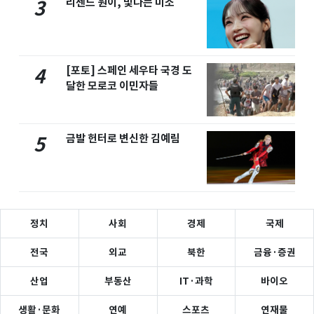
리센느 원이, 빛나는 미소
3
[포토] 스페인 세우타 국경 도
4
달한 모로코 이민자들
금발 헌터로 변신한 김예림
5
정치
사회
경제
국제
전국
외교
북한
금융·증권
산업
부동산
IT·과학
바이오
생활·문화
연예
스포츠
연재물