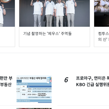
기념 촬영하는 '제우스' 주역들
컴투스 
의 신'
개편안 부
프로야구, 연이은
6
합부동산
KBO 긴급 실행위