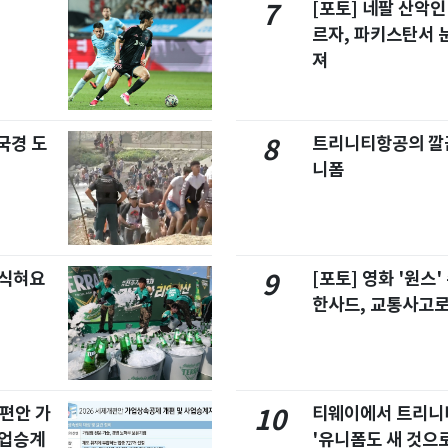
[포토] 네팔 산악인
7
르자, 파키스탄서 
져
국경 도
트리니티항공의 깔끔
8
니폼
 식혀요
[포토] 영화 '원스
9
한사드, 교통사고로
개편안 가
티웨이에서 트리
10
사업승계
'유니폼도 새 것으로