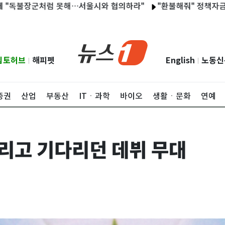
군처럼 못해…서울시와 협의하라"
"환불해줘" 정책자금 컨설팅업
립토허브
해피펫
English
노동신
|
|
증권
산업
부동산
ITㆍ과학
바이오
생활ㆍ문화
연예
다리고 기다리던 데뷔 무대