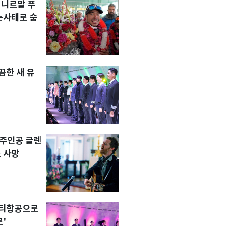
 니르말 푸
눈사태로 숨
한 새 유
' 주인공 글렌
 사망
니티항공으로
'