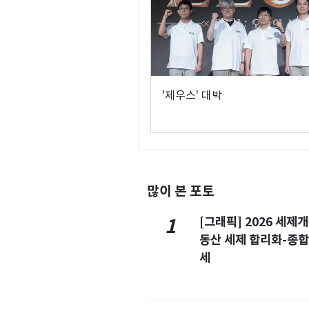
'제우스' 대박
많이 본 포토
[그래픽] 2026 세제
1
동산 세제 합리화-종
세