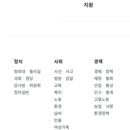
지원
정치
사회
경제
청와대ㆍ총리실
사건ㆍ사고
경제ㆍ정책
국회ㆍ정당
법원ㆍ검찰
재정ㆍ통화
감사원ㆍ위원회
교육
산업ㆍ통상
정치일반
복지
인구ㆍ통계
노동
고용노동
환경
농업ㆍ식량
날씨
환경정책
인물
여성가족