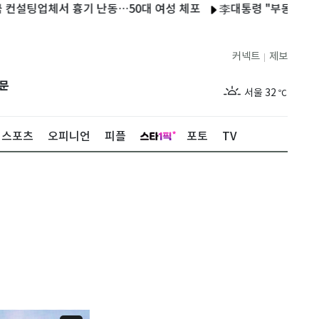
체서 흉기 난동…50대 여성 체포
李대통령 "부동산 공급, 기존 
커넥트
제보
|
제주
28
℃
문
서울
32
℃
부산
28
℃
스포츠
오피니언
피플
포토
TV
대구
32
℃
인천
31
℃
광주
31
℃
대전
31
℃
울산
29
℃
강릉
26
℃
제주
28
℃