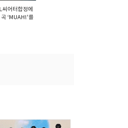
NOL씨어터합정에
곡 ‘MUAH!'를