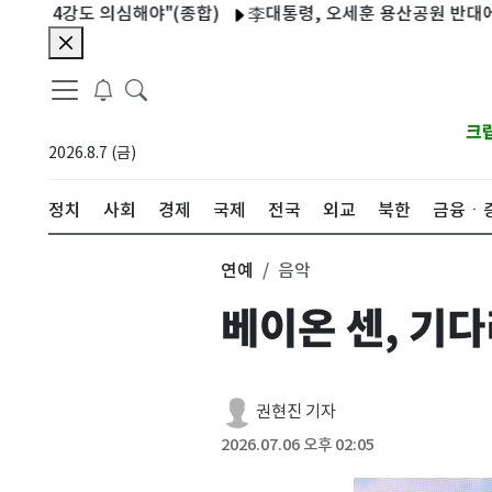
강도 의심해야"(종합)
李대통령, 오세훈 용산공원 반대에 "독불장
크
2026.8.7 (금)
정치
사회
경제
국제
전국
외교
북한
금융ㆍ
연예
음악
베이온 센, 기
권현진 기자
2026.07.06 오후 02:05