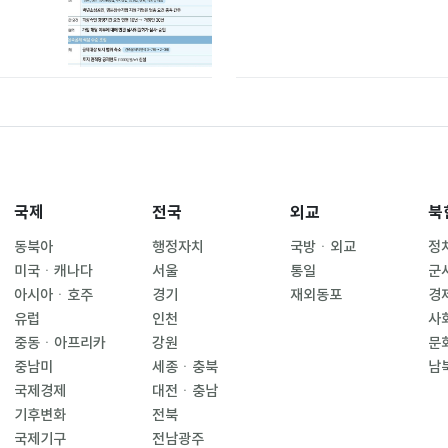
국제
전국
외교
북
동북아
행정자치
국방ㆍ외교
정
미국ㆍ캐나다
서울
통일
군
아시아ㆍ호주
경기
재외동포
경
유럽
인천
사
중동ㆍ아프리카
강원
문
중남미
세종ㆍ충북
남
국제경제
대전ㆍ충남
기후변화
전북
국제기구
전남광주