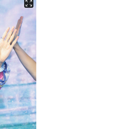
서울
32
℃
부산
28
℃
대구
32
℃
인천
31
℃
광주
31
℃
대전
31
℃
울산
29
℃
강릉
26
℃
제주
28
℃