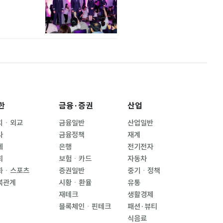
한
금융·증권
산업
치ㆍ외교
금융일반
산업일반
사
금융정책
재계
제
은행
전기전자
회
보험ㆍ카드
자동차
화ㆍ스포츠
증권일반
중기ㆍ정책
북관계
시황ㆍ환율
유통
재테크
생활경제
블록체인ㆍ핀테크
패션·뷰티
식음료