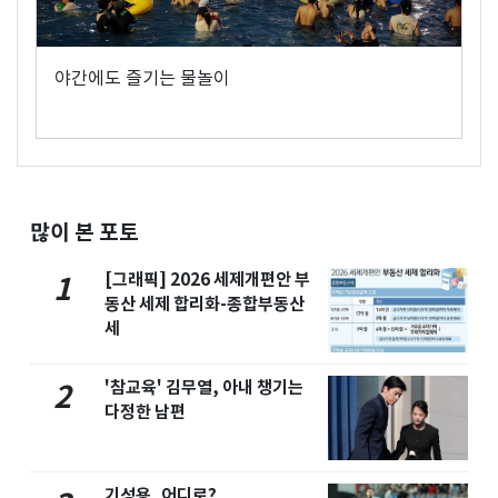
야간에도 즐기는 물놀이
많이 본 포토
[그래픽] 2026 세제개편안 부
1
동산 세제 합리화-종합부동산
세
'참교육' 김무열, 아내 챙기는
2
다정한 남편
기성용, 어디로?