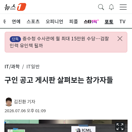
포토
문화
연예
스포츠
오피니언
피플
TV
중수청 수사관에 월 최대 15만원 수당…검찰
단독
인력 유인책 될까
IT/과학
IT일반
구인 공고 게시판 살펴보는 참가자들
김진환 기자
2026.07.06 오후 01:09