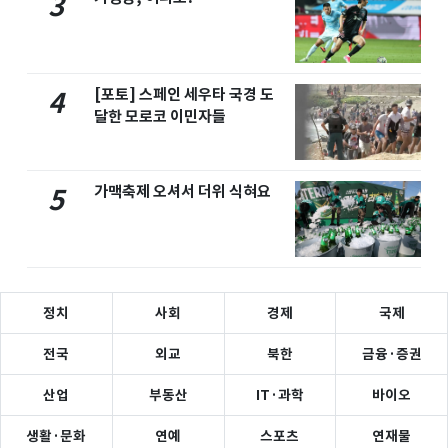
3
[포토] 스페인 세우타 국경 도
4
달한 모로코 이민자들
가맥축제 오셔서 더위 식혀요
5
정치
사회
경제
국제
전국
외교
북한
금융·증권
산업
부동산
IT·과학
바이오
생활·문화
연예
스포츠
연재물